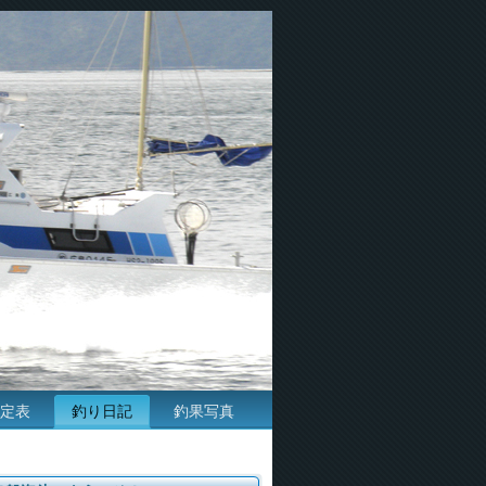
定表
釣り日記
釣果写真