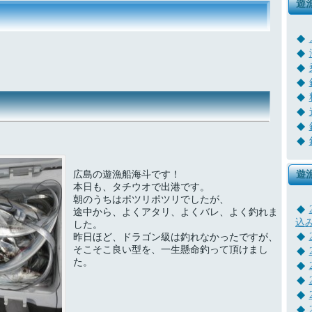
遊
広島の遊漁船海斗です！
遊
本日も、タチウオで出港です。
朝のうちはポツリポツリでしたが、
途中から、よくアタリ、よくバレ、よく釣れま
込
した。
昨日ほど、ドラゴン級は釣れなかったですが、
そこそこ良い型を、一生懸命釣って頂けまし
た。