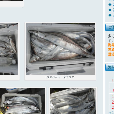
ご
多
す
海
連
遊
海
2015/12/19 タチウオ
1
2
2
« 