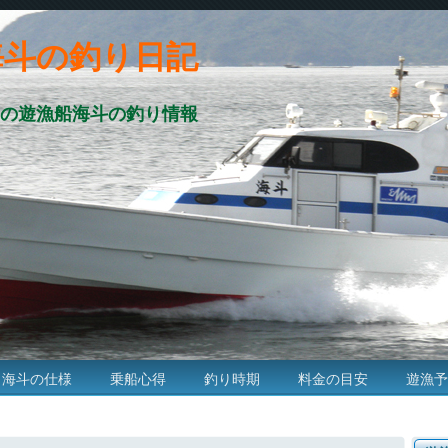
海斗の釣り日記
の遊漁船海斗の釣り情報
海斗の仕様
乗船心得
釣り時期
料金の目安
遊漁予