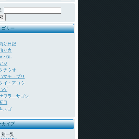
:
テゴリー
釣り日記
独り言
メバル
アジ
タチウオ
ハマチ・ブリ
タイ・アコウ
ハゲ
サワラ・サゴシ
五目
キスゴ
ーカイブ
月別一覧