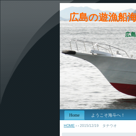
広島の遊漁船
広島
Home
ようこそ海斗へ！
HOME
›
› 2015/12/19 タチウオ