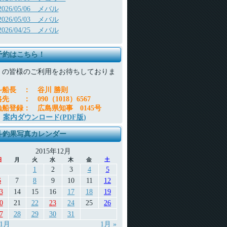
2026/05/06 メバル
2026/05/03 メバル
2026/04/25 メバル
予約はこちら！
くの皆様のご利用をお待ちしておりま
。
斗船長
：
谷川 勝則
絡先
：
090（1018）6567
漁船登録
：
広島県知事 0145号
案内ダウンロード(PDF版)
斗釣果写真カレンダー
2015年12月
日
月
火
水
木
金
土
1
2
3
4
5
6
7
8
9
10
11
12
3
14
15
16
17
18
19
0
21
22
23
24
25
26
7
28
29
30
31
11月
1月 »