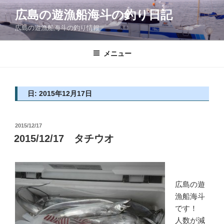
コ
広島の遊漁船海斗の釣り日記
ン
広島の遊漁船海斗の釣り情報
テ
ン
ツ
メニュー
へ
ス
キ
日: 2015年12月17日
ッ
プ
投
2015/12/17
稿
2015/12/17 タチウオ
日:
広島の遊
漁船海斗
です！
人数が減