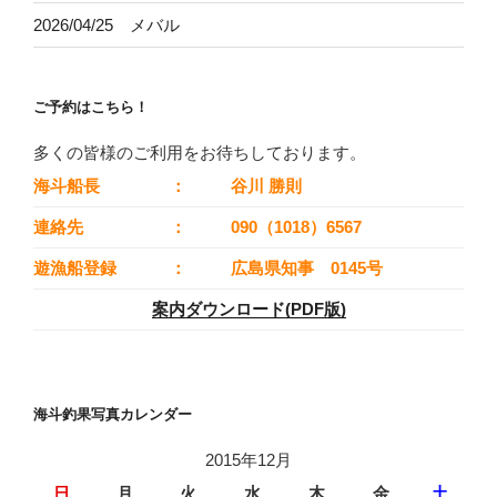
2026/04/25 メバル
ご予約はこちら！
多くの皆様のご利用をお待ちしております。
海斗船長
：
谷川 勝則
連絡先
：
090（1018）6567
遊漁船登録
：
広島県知事 0145号
案内ダウンロード(PDF版)
海斗釣果写真カレンダー
2015年12月
日
月
火
水
木
金
土