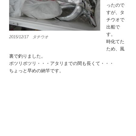
ったので
すが、タ
チウオで
出船で
す。
2015/12/17 タチウオ
時化てた
ため、風
裏で釣りました。
ポツリポツリ・・・アタリまでの間も長くて・・・
ちょっと早めの納竿です。