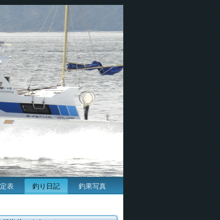
定表
釣り日記
釣果写真