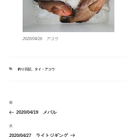
2020/04/26 アコウ
カ
釣り日記
、
タイ・アコウ
テ
ゴ
リ
ー
投
前
前
稿
の
2020/04/19 メバル
ナ
投
ビ
稿
次
次
ゲ
の
2020/04/27 ライトジギング