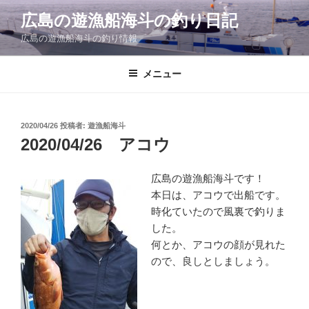
コ
広島の遊漁船海斗の釣り日記
ン
広島の遊漁船海斗の釣り情報
テ
ン
ツ
メニュー
へ
ス
キ
投
2020/04/26
投稿者:
遊漁船海斗
稿
ッ
2020/04/26 アコウ
日:
プ
広島の遊漁船海斗です！
本日は、アコウで出船です。
時化ていたので風裏で釣りま
した。
何とか、アコウの顔が見れた
ので、良しとしましょう。