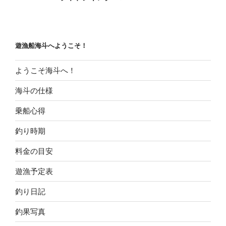
投
ー
稿
シ
ョ
遊漁船海斗へようこそ！
ン
ようこそ海斗へ！
海斗の仕様
乗船心得
釣り時期
料金の目安
遊漁予定表
釣り日記
釣果写真