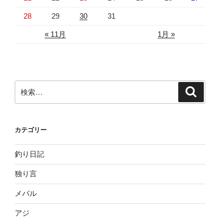
28
29
30
31
« 11月
1月 »
検
検
索
索:
カテゴリー
釣り日記
独り言
メバル
アジ