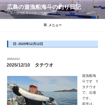
コ
広島の遊漁船海斗の釣り日記
ン
広島の遊漁船海斗の釣り情報
テ
ン
ツ
メニュー
へ
ス
キ
日: 2025年12月12日
ッ
プ
投
2025/12/12
稿
2025/12/10 タチウオ
日:
遊漁船海
斗です ‼
タチウオ
で、出港
です。
前半は、