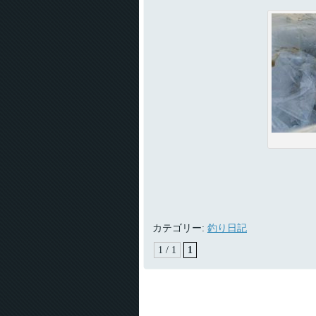
カテゴリー:
釣り日記
1 / 1
1