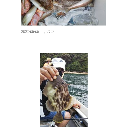
2021/08/08 キスゴ