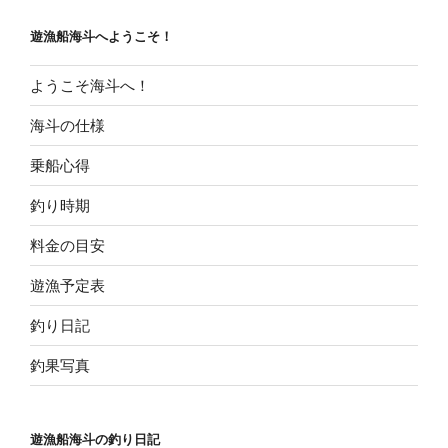
遊漁船海斗へようこそ！
ようこそ海斗へ！
海斗の仕様
乗船心得
釣り時期
料金の目安
遊漁予定表
釣り日記
釣果写真
遊漁船海斗の釣り日記