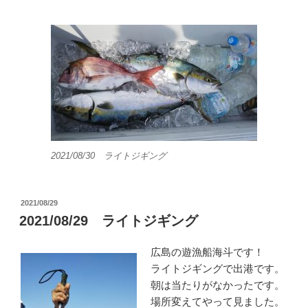
2021/08/30 ライトジギング
投
2021/08/29
稿
2021/08/29 ライトジギング
日:
広島の遊漁船海斗です！
ライトジギングで出港です。
朝は当たりがなかったです。
場所変えてやって見ました。