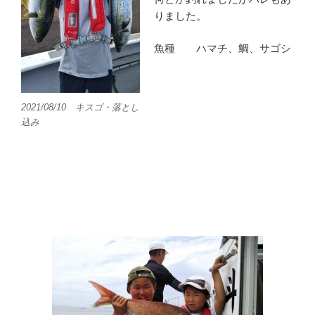
りました。
魚種 ハマチ、鯛、サゴシ
2021/08/10 キスゴ・落とし
込み