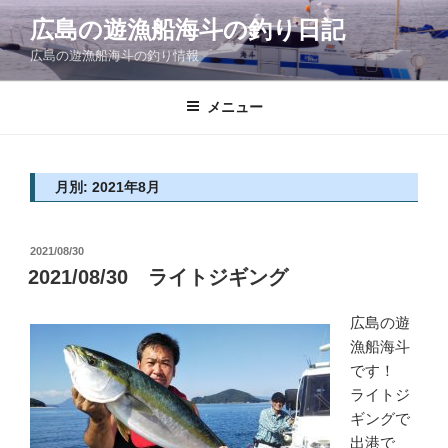
コ
広島の遊漁船海斗の釣り日記
ン
広島の遊漁船海斗の釣り情報
テ
ン
ツ
メニュー
へ
ス
キ
月別: 2021年8月
ッ
プ
投
2021/08/30
稿
2021/08/30 ライトジギング
日:
広島の遊
漁船海斗
です！
ライトジ
ギングで
出港で