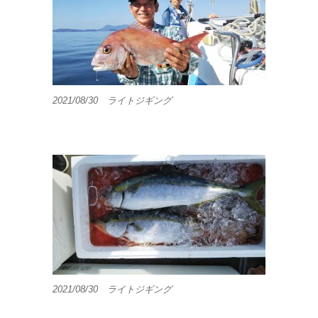
2021/08/30 ライトジギング
2021/08/30 ライトジギング