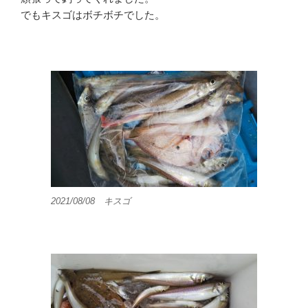
でもキスゴはボチボチでした。
2021/08/08 キスゴ