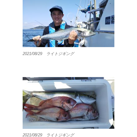
2021/08/29 ライトジギング
2021/08/29 ライトジギング