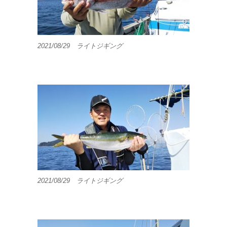
2021/08/29 ライトジギング
2021/08/29 ライトジギング