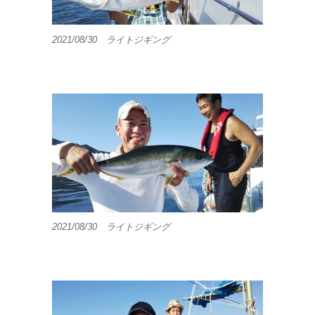
2021/08/30 ライトジギング
2021/08/30 ライトジギング