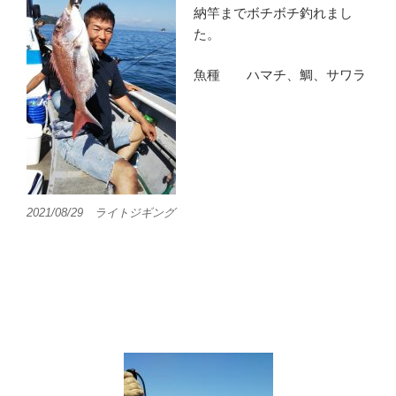
納竿までボチボチ釣れまし
た。
魚種 ハマチ、鯛、サワラ
2021/08/29 ライトジギング