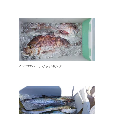
2021/08/29 ライトジギング