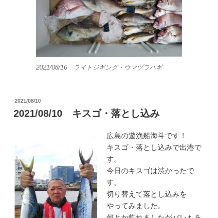
2021/08/16 ライトジギング・ウマヅラハギ
投
2021/08/10
稿
2021/08/10 キスゴ・落とし込み
日:
広島の遊漁船海斗です！
キスゴ・落とし込みで出港で
す。
今日のキスゴは渋かったで
す。
切り替えて落とし込みを
やってみました。
何とか釣れましたがバレもあ