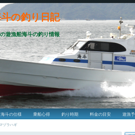
海斗の釣り日記
の遊漁船海斗の釣り情報
海斗の仕様
乗船心得
釣り時期
料金の目安
遊漁予
・ウマヅラハギ