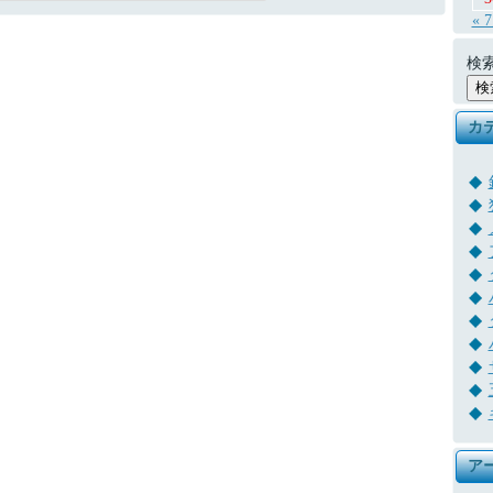
« 
検索
カ
ア