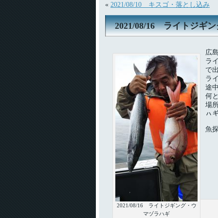
«
2021/08/10 キスゴ・落とし込み
2021/08/16 ライトジ
広
ラ
で
ラ
途
何
場
ㇵ
魚
2021/08/16 ライトジギング・ウ
マヅラハギ