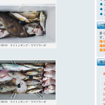
ご
多
す
海
21/08/16 ライトジギング・ウマヅラハギ
連
遊
海
1
2
21/08/16 ライトジギング・ウマヅラハギ
3