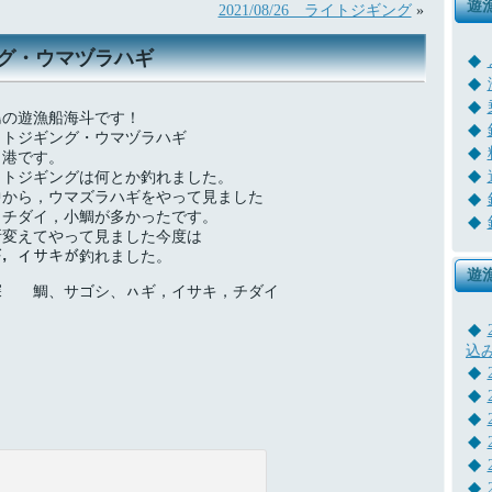
遊
2021/08/26 ライトジギング
»
ギング・ウマヅラハギ
島の遊漁船海斗です！
イトジギング・ウマヅラハギ
出港です。
イトジギングは何とか釣れました。
中から，ウマズラハギをやって見ました
とチダイ，小鯛が多かったです。
所変えてやって見ました今度は
ギ，イサキが釣れました。
遊
探 鯛、サゴシ、ㇵギ，イサキ，チダイ
込