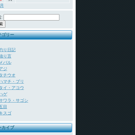
7月
:
テゴリー
釣り日記
独り言
メバル
アジ
タチウオ
ハマチ・ブリ
タイ・アコウ
ハゲ
サワラ・サゴシ
五目
キスゴ
ーカイブ