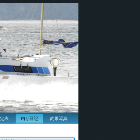
定表
釣り日記
釣果写真