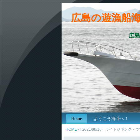
広島の遊漁船
広島
Home
ようこそ海斗へ！
HOME
›
› 2021/08/16 ライトジギング