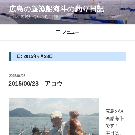
コ
広島の遊漁船海斗の釣り日記
ン
広島の遊漁船海斗の釣り情報
テ
ン
ツ
メニュー
へ
ス
キ
日: 2015年6月28日
ッ
プ
投
2015/06/28
稿
2015/06/28 アコウ
日:
広島の遊
漁船海斗
です！
本日は、