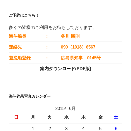
ご予約はこちら！
多くの皆様のご利用をお待ちしております。
海斗船長
：
谷川 勝則
連絡先
：
090（1018）6567
遊漁船登録
：
広島県知事 0145号
案内ダウンロード(PDF版)
海斗釣果写真カレンダー
2015年6月
日
月
火
水
木
金
土
1
2
3
4
5
6