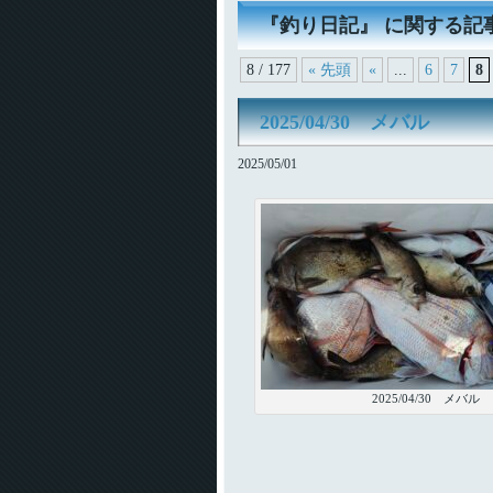
『釣り日記』 に関する記
8 / 177
« 先頭
«
...
6
7
8
2025/04/30 メバル
2025/05/01
2025/04/30 メバル