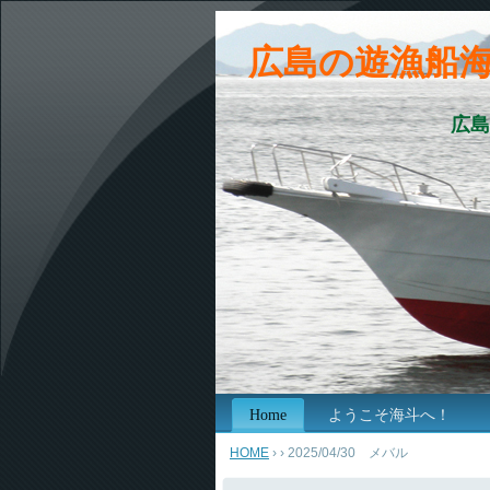
広島の遊漁船
広島
Home
ようこそ海斗へ！
HOME
›
› 2025/04/30 メバル