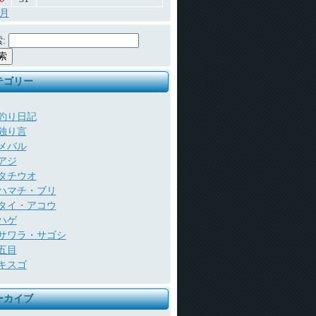
7月
:
テゴリー
釣り日記
独り言
メバル
アジ
タチウオ
ハマチ・ブリ
タイ・アコウ
ハゲ
サワラ・サゴシ
五目
キスゴ
ーカイブ