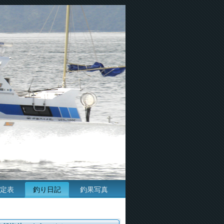
定表
釣り日記
釣果写真