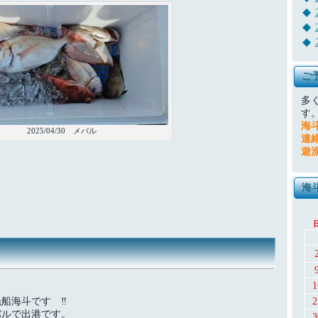
ご
多
す
海
2025/04/30 メバル
連
遊
海
1
漁船海斗です ‼
2
バルで出港です。
3