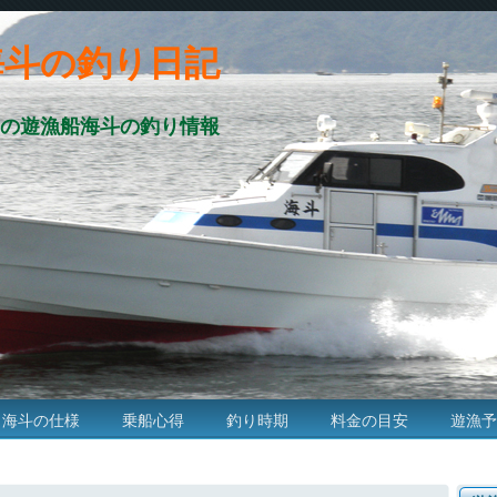
海斗の釣り日記
の遊漁船海斗の釣り情報
海斗の仕様
乗船心得
釣り時期
料金の目安
遊漁予