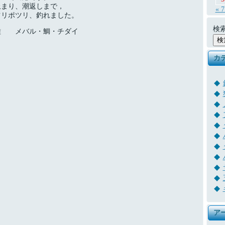
止まり、潮返しまで，
« 
ツリポツリ、釣れました。
検索
種 メバル・鯛・チダイ
カ
ア