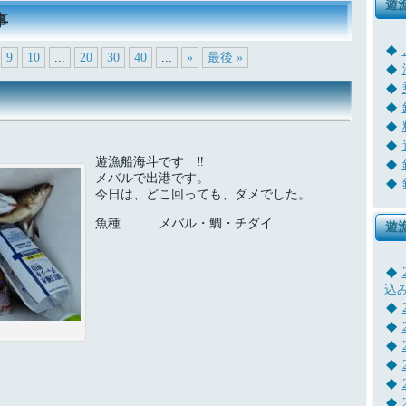
遊
事
9
10
...
20
30
40
...
»
最後 »
遊漁船海斗です ‼
メバルで出港です。
今日は、どこ回っても、ダメでした。
魚種 メバル・鯛・チダイ
遊
込