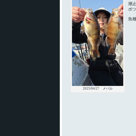
潮
ポ
魚
2025/04/27 メバル