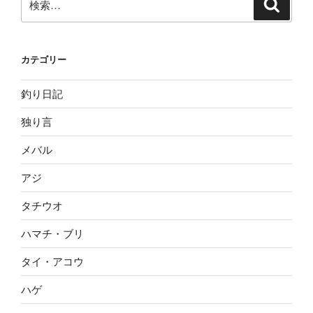
検
索
索:
カテゴリー
釣り日記
独り言
メバル
アジ
タチウオ
ハマチ・ブリ
タイ・アコウ
ハゲ