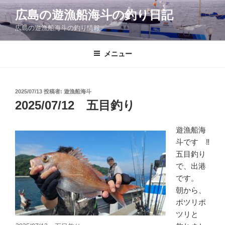
コ
広島の遊漁船海斗の釣り日記
ン
広島の遊漁船海斗の釣り情報
テ
ン
ツ
メニュー
へ
ス
キ
投
2025/07/13
投稿者:
遊漁船海斗
稿
ッ
2025/07/12 五目釣り
日:
プ
遊漁船海
斗です ‼
五目釣り
で、出港
です。
朝から、
ポツリポ
ツリと