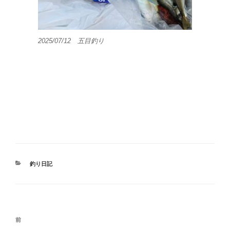
2025/07/12 五目釣り
カ
釣り日記
テ
ゴ
リ
ー
投
前
前
稿