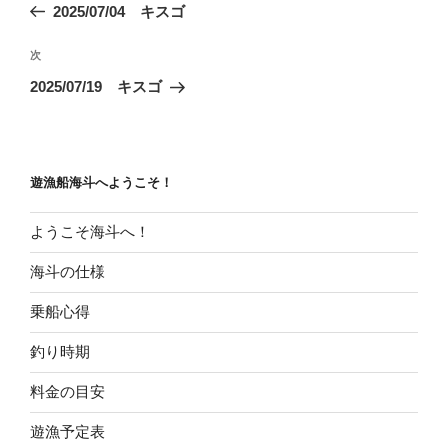
の
2025/07/04 キスゴ
ナ
投
ビ
稿
次
次
ゲ
の
2025/07/19 キスゴ
投
ー
稿
シ
ョ
遊漁船海斗へようこそ！
ン
ようこそ海斗へ！
海斗の仕様
乗船心得
釣り時期
料金の目安
遊漁予定表