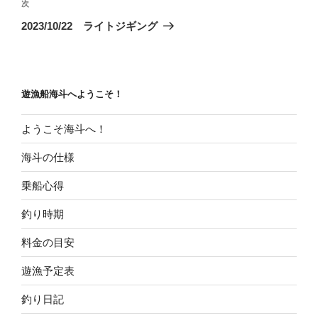
ビ
稿
次
次
ゲ
の
2023/10/22 ライトジギング
投
ー
稿
シ
ョ
遊漁船海斗へようこそ！
ン
ようこそ海斗へ！
海斗の仕様
乗船心得
釣り時期
料金の目安
遊漁予定表
釣り日記