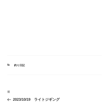
カ
釣り日記
テ
ゴ
リ
ー
投
前
前
稿
の
2023/10/19 ライトジギング
ナ
投