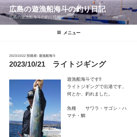
コ
広島の遊漁船海斗の釣り日記
ン
広島の遊漁船海斗の釣り情報
テ
ン
ツ
メニュー
へ
ス
キ
投
2023/10/22
投稿者:
遊漁船海斗
稿
ッ
2023/10/21 ライトジギング
日:
プ
遊漁船海斗です‼
ライトジギングで出港です。
何とか、釣れました。
魚種 サワラ・サゴシ・ハ
マチ・鯛