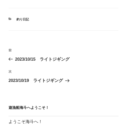
カ
釣り日記
テ
ゴ
リ
ー
投
前
前
稿
の
2023/10/15 ライトジギング
ナ
投
ビ
稿
次
次
ゲ
の
2023/10/19 ライトジギング
投
ー
稿
シ
ョ
遊漁船海斗へようこそ！
ン
ようこそ海斗へ！