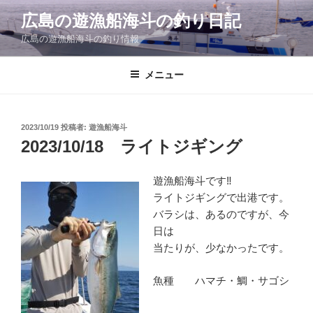
コ
広島の遊漁船海斗の釣り日記
ン
広島の遊漁船海斗の釣り情報
テ
ン
ツ
メニュー
へ
ス
キ
投
2023/10/19
投稿者:
遊漁船海斗
稿
ッ
2023/10/18 ライトジギング
日:
プ
遊漁船海斗です‼
ライトジギングで出港です。
バラシは、あるのですが、今
日は
当たりが、少なかったです。
魚種 ハマチ・鯛・サゴシ