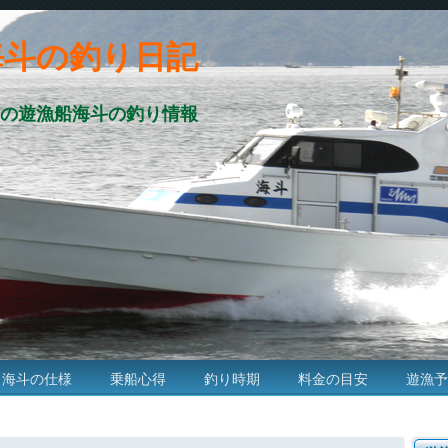
海斗の釣り日記
の遊漁船海斗の釣り情報
海斗の仕様
乗船心得
釣り時期
料金の目安
遊漁予