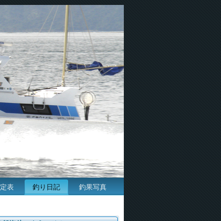
定表
釣り日記
釣果写真