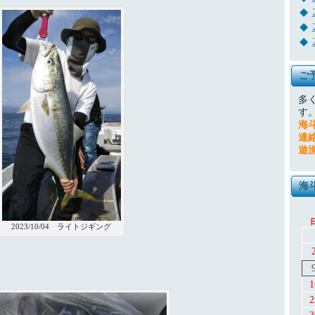
ご
多
す
海
連
遊
海
2023/10/04 ライトジギング
1
2