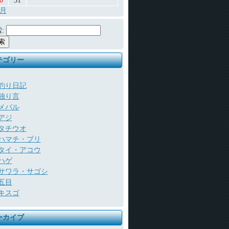
0
31
7月
:
テゴリー
釣り日記
独り言
メバル
アジ
タチウオ
ハマチ・ブリ
タイ・アコウ
ハゲ
サワラ・サゴシ
五目
キスゴ
ーカイブ