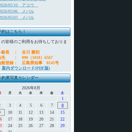
2026/05/10 アコウ
2026/05/06 メバル
2026/05/03 メバル
予約はこちら！
くの皆様のご利用をお待ちしておりま
。
斗船長
：
谷川 勝則
絡先
：
090（1018）6567
漁船登録
：
広島県知事 0145号
案内ダウンロード(PDF版)
斗釣果写真カレンダー
2026年8月
日
月
火
水
木
金
土
1
2
3
4
5
6
7
8
9
10
11
12
13
14
15
6
17
18
19
20
21
22
3
24
25
26
27
28
29