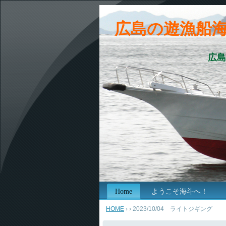
広島の遊漁船
広島
Home
ようこそ海斗へ！
HOME
›
› 2023/10/04 ライトジギング