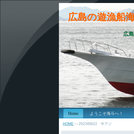
広島の遊漁船
広島
Home
ようこそ海斗へ！
HOME
›
› 2023/08/22 中アジ