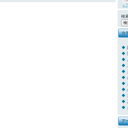
« 
検索
カ
ア