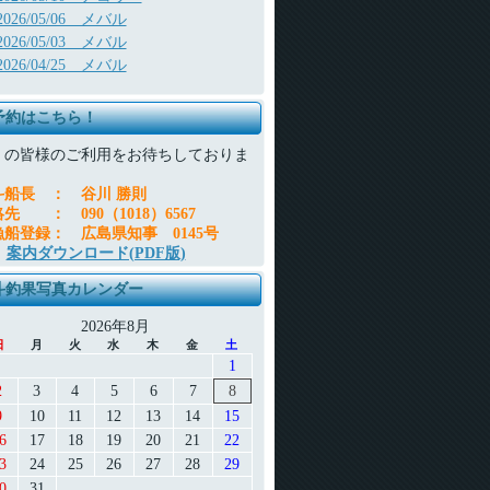
2026/05/06 メバル
2026/05/03 メバル
2026/04/25 メバル
予約はこちら！
くの皆様のご利用をお待ちしておりま
。
斗船長
：
谷川 勝則
絡先
：
090（1018）6567
漁船登録
：
広島県知事 0145号
案内ダウンロード(PDF版)
斗釣果写真カレンダー
2026年8月
日
月
火
水
木
金
土
1
2
3
4
5
6
7
8
9
10
11
12
13
14
15
6
17
18
19
20
21
22
3
24
25
26
27
28
29
0
31