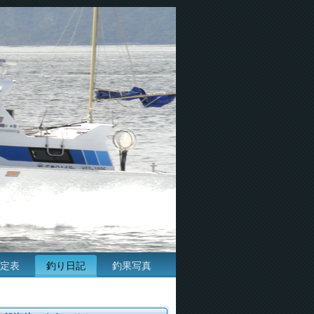
定表
釣り日記
釣果写真