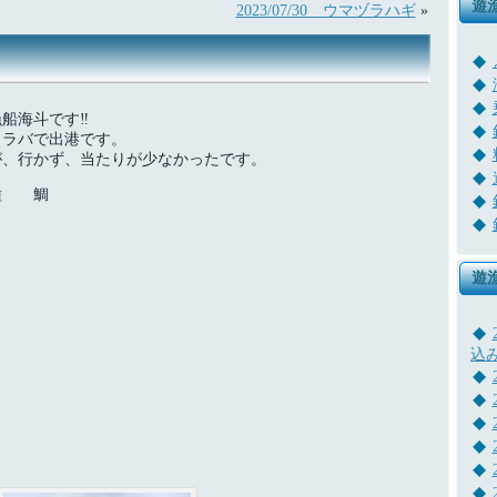
遊
2023/07/30 ウマヅラハギ
»
漁船海斗です‼
イラバで出港です。
が、行かず、当たりが少なかったです。
種 鯛
遊
込