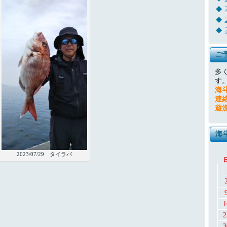
ご
多
す
海
連
遊
海
2023/07/29 タイラバ
1
2
3