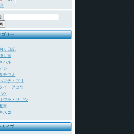
7月
:
テゴリー
釣り日記
独り言
メバル
アジ
タチウオ
ハマチ・ブリ
タイ・アコウ
ハゲ
サワラ・サゴシ
五目
キスゴ
ーカイブ