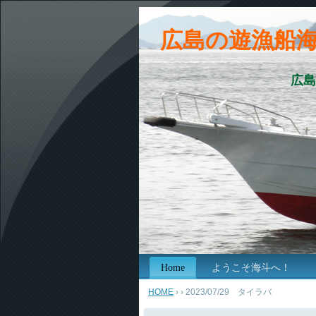
広島の遊漁船
広島
Home
ようこそ海斗へ！
HOME
›
› 2023/07/29 タイラバ