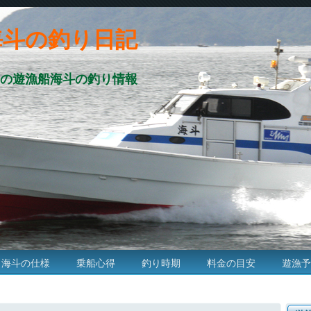
海斗の釣り日記
の遊漁船海斗の釣り情報
海斗の仕様
乗船心得
釣り時期
料金の目安
遊漁予