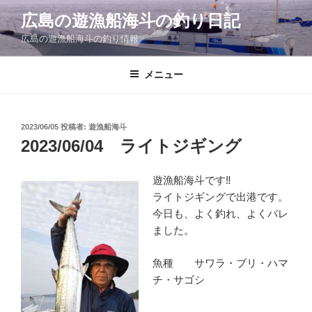
コ
広島の遊漁船海斗の釣り日記
ン
広島の遊漁船海斗の釣り情報
テ
ン
ツ
メニュー
へ
ス
キ
投
2023/06/05
投稿者:
遊漁船海斗
稿
ッ
2023/06/04 ライトジギング
日:
プ
遊漁船海斗です‼
ライトジギングで出港です。
今日も、よく釣れ、よくバレ
ました。
魚種 サワラ・ブリ・ハマ
チ・サゴシ