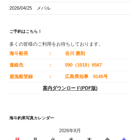
2026/04/25 メバル
ご予約はこちら！
多くの皆様のご利用をお待ちしております。
海斗船長
：
谷川 勝則
連絡先
：
090（1018）6567
遊漁船登録
：
広島県知事 0145号
案内ダウンロード(PDF版)
海斗釣果写真カレンダー
2026年8月
日
月
火
水
木
金
土