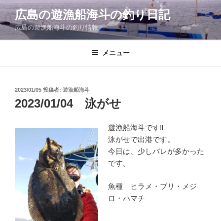
コ
広島の遊漁船海斗の釣り日記
ン
広島の遊漁船海斗の釣り情報
テ
ン
ツ
メニュー
へ
ス
キ
投
2023/01/05
投稿者:
遊漁船海斗
稿
ッ
2023/01/04 泳がせ
日:
プ
遊漁船海斗です‼
泳がせで出港です。
今日は、少しバレが多かった
です。
魚種 ヒラメ・ブリ・メジ
ロ・ハマチ