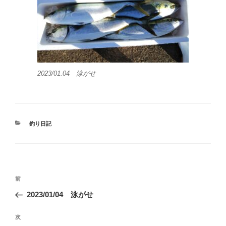
2023/01.04 泳がせ
カ
釣り日記
テ
ゴ
リ
ー
投
前
前
稿
の
2023/01/04 泳がせ
ナ
投
ビ
稿
次
次