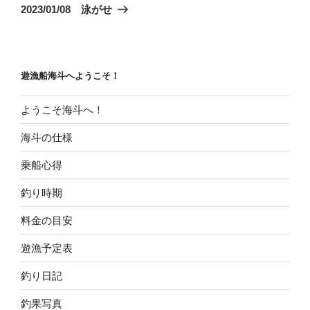
ゲ
の
2023/01/08 泳がせ
投
ー
稿
シ
ョ
遊漁船海斗へようこそ！
ン
ようこそ海斗へ！
海斗の仕様
乗船心得
釣り時期
料金の目安
遊漁予定表
釣り日記
釣果写真