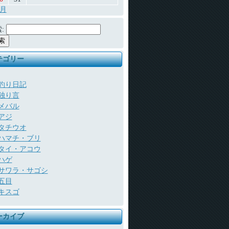
7月
:
テゴリー
釣り日記
独り言
メバル
アジ
タチウオ
ハマチ・ブリ
タイ・アコウ
ハゲ
サワラ・サゴシ
五目
キスゴ
ーカイブ