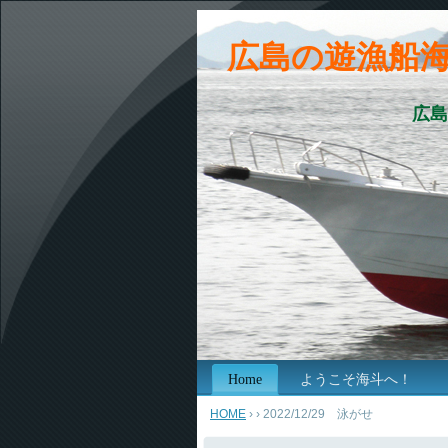
広島の遊漁船
広島
Home
ようこそ海斗へ！
HOME
›
› 2022/12/29 泳がせ