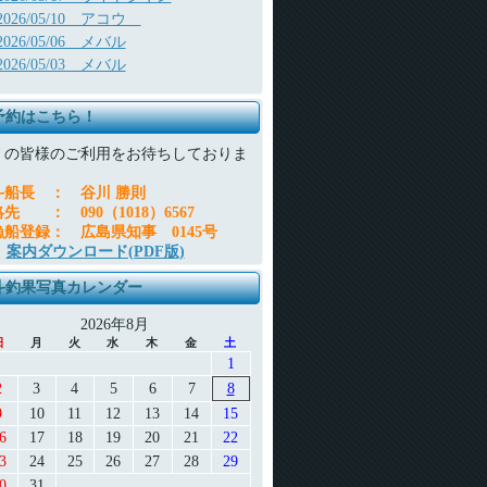
2026/05/10 アコウ
2026/05/06 メバル
2026/05/03 メバル
予約はこちら！
くの皆様のご利用をお待ちしておりま
。
斗船長
：
谷川 勝則
絡先
：
090（1018）6567
漁船登録
：
広島県知事 0145号
案内ダウンロード(PDF版)
斗釣果写真カレンダー
2026年8月
日
月
火
水
木
金
土
1
2
3
4
5
6
7
8
9
10
11
12
13
14
15
6
17
18
19
20
21
22
3
24
25
26
27
28
29
0
31