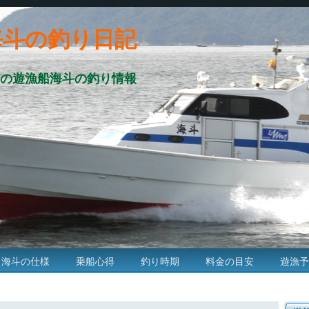
海斗の釣り日記
の遊漁船海斗の釣り情報
海斗の仕様
乗船心得
釣り時期
料金の目安
遊漁予