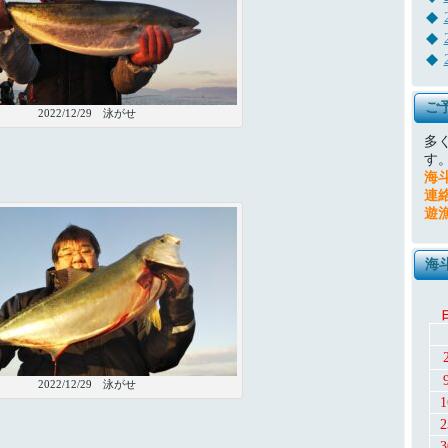
ご
2022/12/29 泳がせ
多
す
海
連
遊
海
2022/12/29 泳がせ
1
2
3