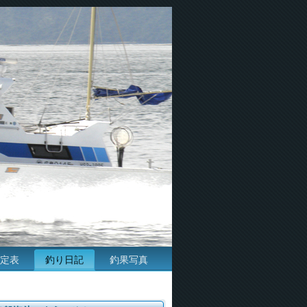
定表
釣り日記
釣果写真