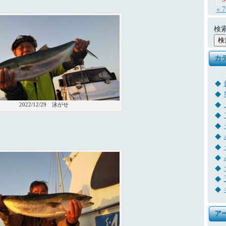
« 
検索
カ
2022/12/29 泳がせ
ア