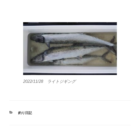
2022/11/28 ライトジギング
カ
釣り日記
テ
ゴ
リ
ー