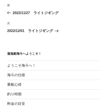
投
前
前
稿
の
2022/11/27 ライトジギング
ナ
投
ビ
稿
次
次
ゲ
の
2022/12/01 ライトジギング
投
ー
稿
シ
ョ
遊漁船海斗へようこそ！
ン
ようこそ海斗へ！
海斗の仕様
乗船心得
釣り時期
料金の目安