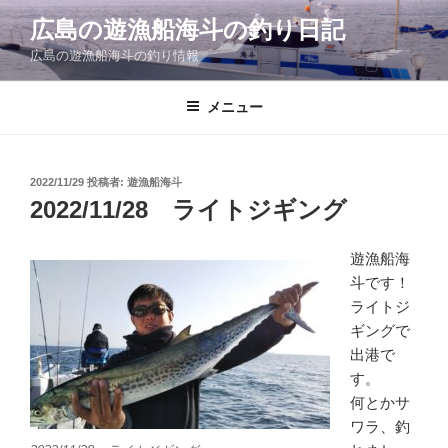
コ
広島の遊漁船海斗の釣り日記
ン
広島の遊漁船海斗の釣り情報
テ
ン
ツ
メニュー
へ
ス
キ
投
2022/11/29
投稿者:
遊漁船海斗
稿
ッ
2022/11/28 ライトジギング
日:
プ
遊漁船海
斗です！
ライトジ
ギングで
出港で
す。
何とかサ
ワラ、釣