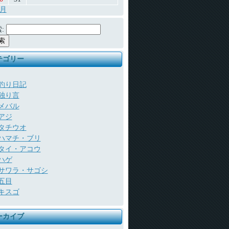
7月
:
テゴリー
釣り日記
独り言
メバル
アジ
タチウオ
ハマチ・ブリ
タイ・アコウ
ハゲ
サワラ・サゴシ
五目
キスゴ
ーカイブ