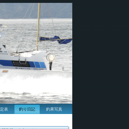
定表
釣り日記
釣果写真