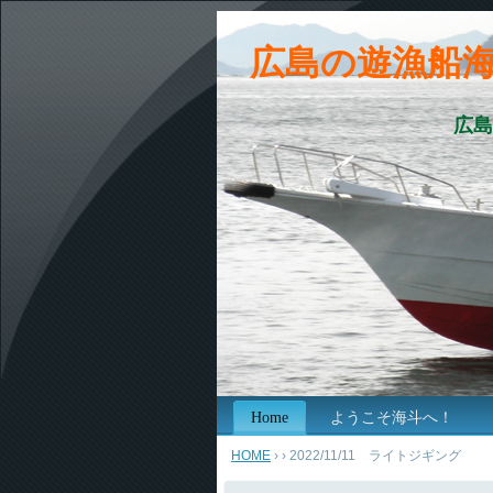
広島の遊漁船
広島
Home
ようこそ海斗へ！
HOME
›
› 2022/11/11 ライトジギング