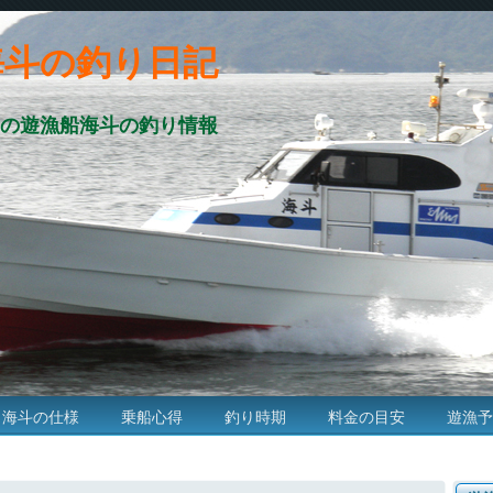
海斗の釣り日記
の遊漁船海斗の釣り情報
海斗の仕様
乗船心得
釣り時期
料金の目安
遊漁予