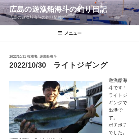
コ
広島の遊漁船海斗の釣り日記
ン
広島の遊漁船海斗の釣り情報
テ
ン
ツ
メニュー
へ
ス
キ
投
2022/10/31
投稿者:
遊漁船海斗
稿
ッ
2022/10/30 ライトジギング
日:
プ
遊漁船海
斗です！
ライトジ
ギングで
出港で
す。
ボチボチ
でした。