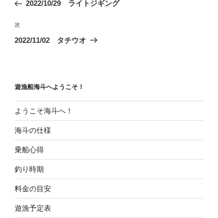
の
2022/10/29 ライトジギング
ナ
投
ビ
稿
次
次
ゲ
の
2022/11/02 タチウオ
投
ー
稿
シ
ョ
遊漁船海斗へようこそ！
ン
ようこそ海斗へ！
海斗の仕様
乗船心得
釣り時期
料金の目安
遊漁予定表