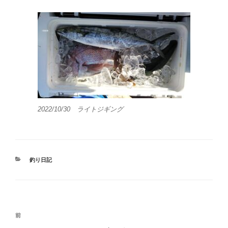
2022/10/30 ライトジギング
カ
釣り日記
テ
ゴ
リ
ー
投
前
前
稿