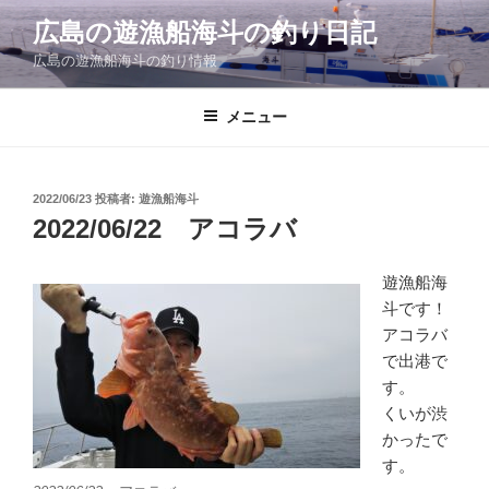
コ
広島の遊漁船海斗の釣り日記
ン
広島の遊漁船海斗の釣り情報
テ
ン
ツ
メニュー
へ
ス
キ
投
2022/06/23
投稿者:
遊漁船海斗
稿
ッ
2022/06/22 アコラバ
日:
プ
遊漁船海
斗です！
アコラバ
で出港で
す。
くいが渋
かったで
す。