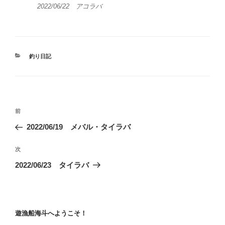
2022/06/22 アコラバ
カ
釣り日記
テ
ゴ
リ
ー
投
前
前
稿
の
2022/06/19 メバル・タイラバ
ナ
投
ビ
稿
次
次
ゲ
の
2022/06/23 タイラバ
投
ー
稿
シ
ョ
遊漁船海斗へようこそ！
ン