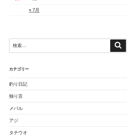
« 7月
検
検
索
索:
カテゴリー
釣り日記
独り言
メバル
アジ
タチウオ