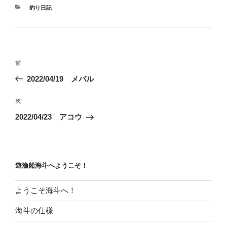
カ
釣り日記
テ
ゴ
リ
ー
投
前
前
稿
の
2022/04/19 メバル
ナ
投
ビ
稿
次
次
ゲ
の
2022/04/23 アコウ
投
ー
稿
シ
ョ
遊漁船海斗へようこそ！
ン
ようこそ海斗へ！
海斗の仕様