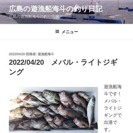
コ
広島の遊漁船海斗の釣り日記
ン
広島の遊漁船海斗の釣り情報
テ
ン
ツ
メニュー
へ
ス
キ
投
2022/04/20
投稿者:
遊漁船海斗
稿
ッ
2022/04/20 メバル・ライトジギ
日:
プ
ング
遊漁船海
斗です！
メバル・
ライトジ
ギングで
出港で
す。