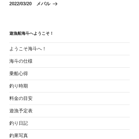
ゲ
の
2022/03/20 メバル
投
ー
稿
シ
ョ
遊漁船海斗へようこそ！
ン
ようこそ海斗へ！
海斗の仕様
乗船心得
釣り時期
料金の目安
遊漁予定表
釣り日記
釣果写真