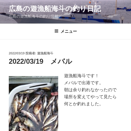
コ
広島の遊漁船海斗の釣り日記
ン
広島の遊漁船海斗の釣り情報
テ
ン
ツ
メニュー
へ
ス
キ
投
2022/03/19
投稿者:
遊漁船海斗
稿
ッ
2022/03/19 メバル
日:
プ
遊漁船海斗です！
メバルで出港です。
朝は余り釣れなかったので
場所を変えてやって見たら
何とか釣れました。