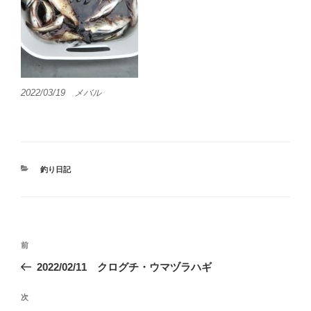
2022/03/19 メバル
カ
釣り日記
テ
ゴ
リ
ー
投
前
前
稿
の
2022/02/11 クログチ・ウマヅラハギ
ナ
投
ビ
稿
次
次