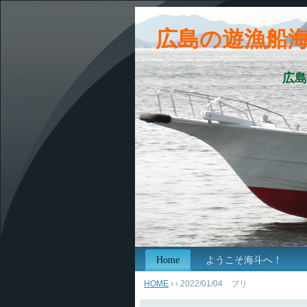
広島の遊漁船
広島
Home
ようこそ海斗へ！
HOME
›
› 2022/01/04 ブリ