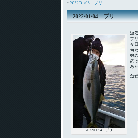
«
2022/01/03 ブリ
2022/01/04 ブリ
遊
ブ
今
当
始
釣
あ
魚
2022/01/04 ブリ