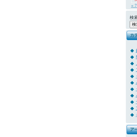
« 
検索
カ
ア