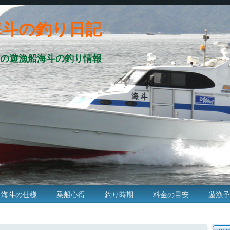
海斗の釣り日記
の遊漁船海斗の釣り情報
海斗の仕様
乗船心得
釣り時期
料金の目安
遊漁予