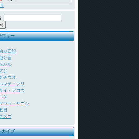
7月
:
テゴリー
釣り日記
独り言
メバル
アジ
タチウオ
ハマチ・ブリ
タイ・アコウ
ハゲ
サワラ・サゴシ
五目
キスゴ
ーカイブ