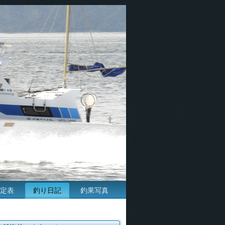
定表
釣り日記
釣果写真