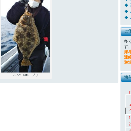
ご
多
す
海
連
遊
2022/01/04 ブリ
海
1
2
3