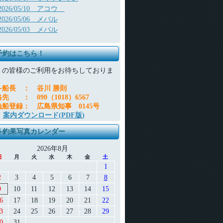
2026/05/10 アコウ
2026/05/06 メバル
2026/05/03 メバル
予約はこちら！
くの皆様のご利用をお待ちしておりま
。
斗船長
：
谷川 勝則
絡先
：
090（1018）6567
漁船登録
：
広島県知事 0145号
案内ダウンロード(PDF版)
斗釣果写真カレンダー
2026年8月
日
月
火
水
木
金
土
1
2
3
4
5
6
7
8
9
10
11
12
13
14
15
6
17
18
19
20
21
22
3
24
25
26
27
28
29
0
31