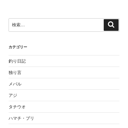
検
検
索
索:
カテゴリー
釣り日記
独り言
メバル
アジ
タチウオ
ハマチ・ブリ