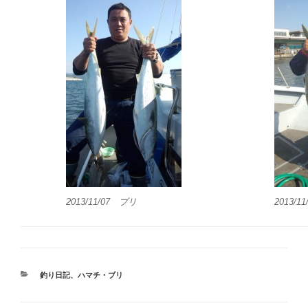
2013/11/07 ブリ
2013/1
カ
釣り日記
、
ハマチ・ブリ
テ
ゴ