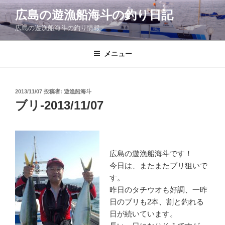
コ
広島の遊漁船海斗の釣り日記
ン
広島の遊漁船海斗の釣り情報
テ
ン
ツ
メニュー
へ
ス
キ
投
2013/11/07
投稿者:
遊漁船海斗
稿
ッ
ブリ-2013/11/07
日:
プ
広島の遊漁船海斗です！
今日は、またまたブリ狙いで
す。
昨日のタチウオも好調、一昨
日のブリも2本、割と釣れる
日が続いています。