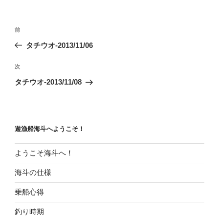
リ
ー
投
前
前
稿
の
タチウオ-2013/11/06
ナ
投
ビ
稿
次
次
ゲ
の
タチウオ-2013/11/08
投
ー
稿
シ
ョ
遊漁船海斗へようこそ！
ン
ようこそ海斗へ！
海斗の仕様
乗船心得
釣り時期