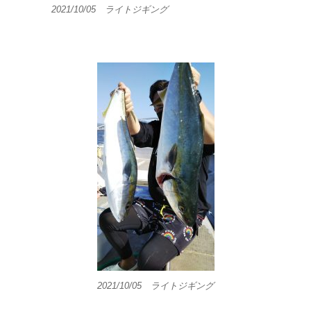
2021/10/05 ライトジギング
2021/10/05 ライトジギング