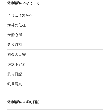
遊漁船海斗へようこそ！
ン
ようこそ海斗へ！
海斗の仕様
乗船心得
釣り時期
料金の目安
遊漁予定表
釣り日記
釣果写真
遊漁船海斗の釣り日記