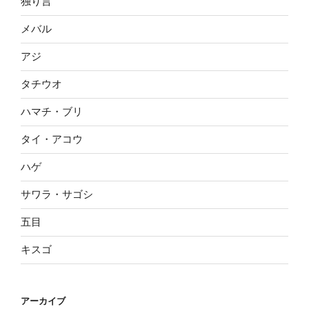
独り言
メバル
アジ
タチウオ
ハマチ・ブリ
タイ・アコウ
ハゲ
サワラ・サゴシ
五目
キスゴ
アーカイブ