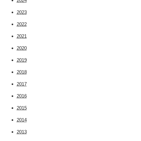
2024
2023
2022
2021
2020
2019
2018
2017
2016
2015
2014
2013