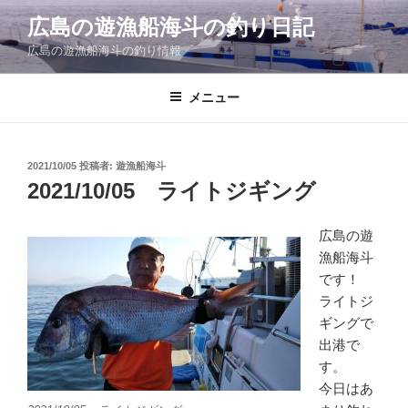
コ
広島の遊漁船海斗の釣り日記
ン
広島の遊漁船海斗の釣り情報
テ
ン
ツ
メニュー
へ
ス
キ
投
2021/10/05
投稿者:
遊漁船海斗
稿
ッ
2021/10/05 ライトジギング
日:
プ
広島の遊
漁船海斗
です！
ライトジ
ギングで
出港で
す。
今日はあ