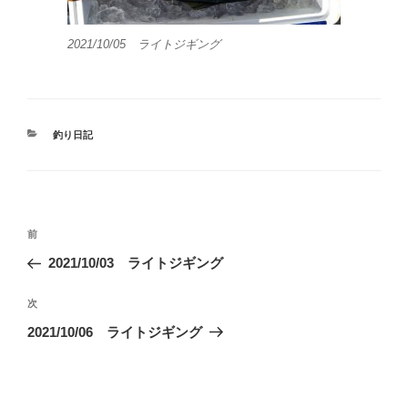
2021/10/05 ライトジギング
カ
釣り日記
テ
ゴ
リ
ー
投
前
前
稿
の
2021/10/03 ライトジギング
ナ
投
ビ
稿
次
次
ゲ
の
2021/10/06 ライトジギング
投
ー
稿
シ
ョ