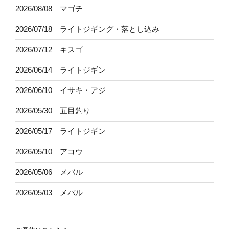
2026/08/08 マゴチ
2026/07/18 ライトジギング・落とし込み
2026/07/12 キスゴ
2026/06/14 ライトジギン
2026/06/10 イサキ・アジ
2026/05/30 五目釣り
2026/05/17 ライトジギン
2026/05/10 アコウ
2026/05/06 メバル
2026/05/03 メバル