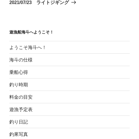
ゲ
の
2021/07/23 ライトジギング
投
ー
稿
シ
ョ
遊漁船海斗へようこそ！
ン
ようこそ海斗へ！
海斗の仕様
乗船心得
釣り時期
料金の目安
遊漁予定表
釣り日記
釣果写真