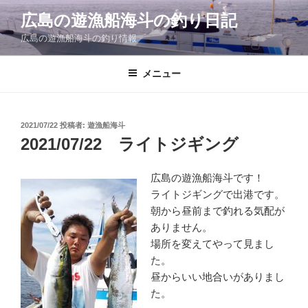
コ
広島の遊漁船海斗の釣り日記
ン
広島の遊漁船海斗の釣り情報
テ
ン
ツ
メニュー
へ
ス
キ
投
2021/07/22
投稿者:
遊漁船海斗
稿
ッ
2021/07/22 ライトジギング
日:
プ
広島の遊漁船海斗です！
ライトジギングで出港です。
朝から昼前まで釣れる気配が
ありません。
場所を変えてやって見まし
た。
昼からいい地合いがありまし
た。