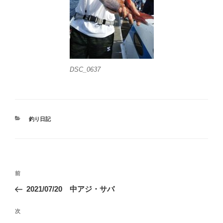
DSC_0637
カ
釣り日記
テ
ゴ
リ
ー
投
前
前
稿
の
2021/07/20 中アジ・サバ
ナ
投
ビ
稿
次
次