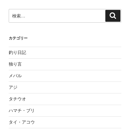
検
検
索
索:
カテゴリー
釣り日記
独り言
メバル
アジ
タチウオ
ハマチ・ブリ
タイ・アコウ