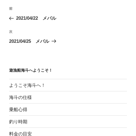
投
前
前
稿
の
2021/04/22 メバル
ナ
投
ビ
稿
次
次
ゲ
の
2021/04/25 メバル
投
ー
稿
シ
ョ
遊漁船海斗へようこそ！
ン
ようこそ海斗へ！
海斗の仕様
乗船心得
釣り時期
料金の目安