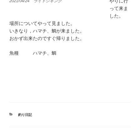
やりに行
2021/04/24 ライトジギング
って来ま
した。
場所についてやって見ました。
いきなり，ハマチ、鯛が来ました。
おかず出来たのですぐ帰りました。
魚種 ハマチ、鯛
カ
釣り日記
テ
ゴ
リ
ー