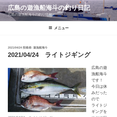
コ
広島の遊漁船海斗の釣り日記
ン
広島の遊漁船海斗の釣り情報
テ
ン
ツ
メニュー
へ
ス
キ
投
2021/04/24
投稿者:
遊漁船海斗
稿
ッ
2021/04/24 ライトジギング
日:
プ
広島の遊
漁船海斗
です！
今日は休
みだった
ので
ライトジ
ギングを