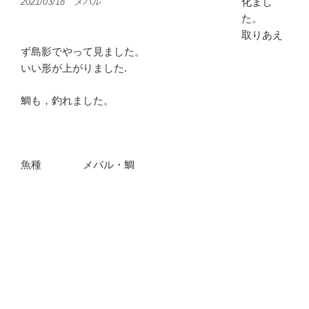
化まし
2021/03/18 メバル
た。
取りあえ
ず島影でやって見ました。
いい形が上がりました.
鯛も，釣れました。
魚種 メバル・鯛