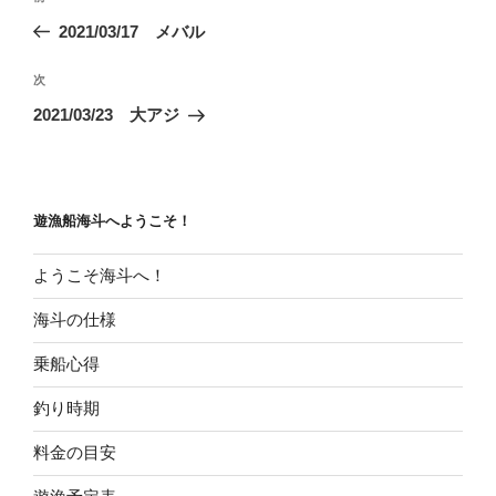
稿
の
2021/03/17 メバル
ナ
投
ビ
稿
次
次
ゲ
の
2021/03/23 大アジ
投
ー
稿
シ
ョ
遊漁船海斗へようこそ！
ン
ようこそ海斗へ！
海斗の仕様
乗船心得
釣り時期
料金の目安