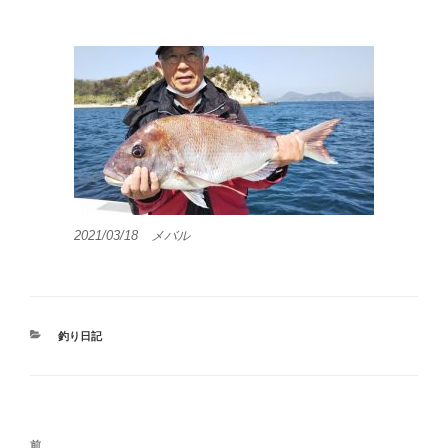
2021/03/18 メバル
カ
釣り日記
テ
ゴ
リ
ー
投
前
前