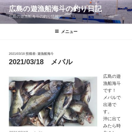
コ
広島の遊漁船海斗の釣り日記
ン
広島の遊漁船海斗の釣り情報
テ
ン
ツ
メニュー
へ
ス
キ
投
2021/03/18
投稿者:
遊漁船海斗
稿
ッ
2021/03/18 メバル
日:
プ
広島の遊
漁船海斗
です！
メバルで
出港で
す。
沖に出て
みたら時