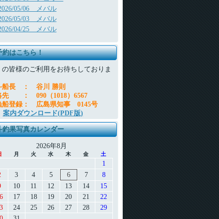
2026/05/06 メバル
2026/05/03 メバル
2026/04/25 メバル
予約はこちら！
くの皆様のご利用をお待ちしておりま
。
斗船長
：
谷川 勝則
絡先
：
090（1018）6567
漁船登録
：
広島県知事 0145号
案内ダウンロード(PDF版)
斗釣果写真カレンダー
2026年8月
日
月
火
水
木
金
土
1
2
3
4
5
6
7
8
9
10
11
12
13
14
15
6
17
18
19
20
21
22
3
24
25
26
27
28
29
0
31