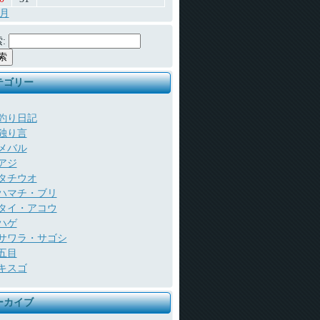
7月
:
テゴリー
釣り日記
独り言
メバル
アジ
タチウオ
ハマチ・ブリ
タイ・アコウ
ハゲ
サワラ・サゴシ
五目
キスゴ
ーカイブ