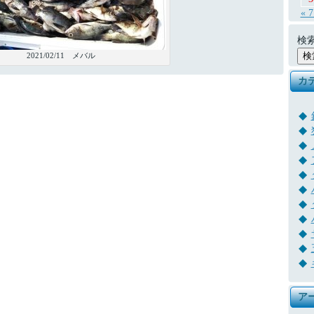
« 
検索
2021/02/11 メバル
カ
ア