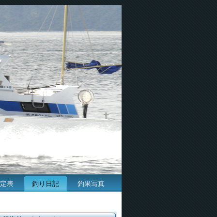
定表
釣り日記
釣果写真