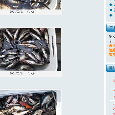
2021/02/11 メバル
ご
多
す
海
連
遊
海
2021/02/11 メバル
1
2
3