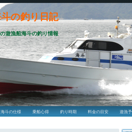
海斗の釣り日記
の遊漁船海斗の釣り情報
海斗の仕様
乗船心得
釣り時期
料金の目安
遊漁予