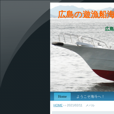
広島の遊漁船
広島
Home
ようこそ海斗へ！
HOME
›
› 2021/02/11 メバル