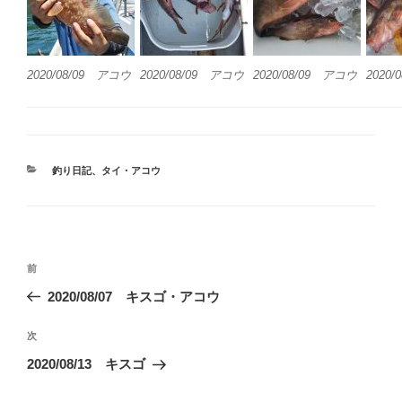
2020/08/09 アコウ
2020/08/09 アコウ
2020/08/09 アコウ
2020
カ
釣り日記
、
タイ・アコウ
テ
ゴ
リ
ー
投
前
前
稿
の
2020/08/07 キスゴ・アコウ
ナ
投
ビ
稿
次
次
ゲ
の
2020/08/13 キスゴ
投
ー