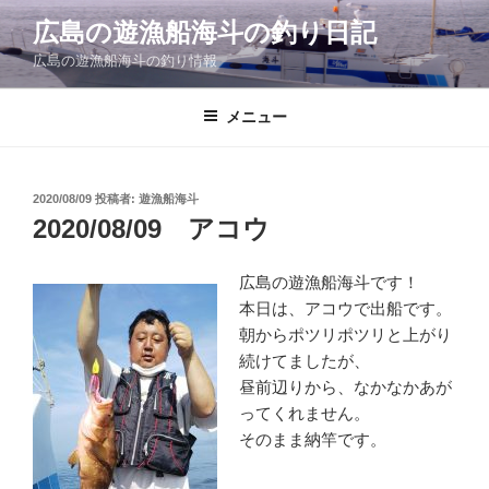
コ
広島の遊漁船海斗の釣り日記
ン
広島の遊漁船海斗の釣り情報
テ
ン
ツ
メニュー
へ
ス
キ
投
2020/08/09
投稿者:
遊漁船海斗
稿
ッ
2020/08/09 アコウ
日:
プ
広島の遊漁船海斗です！
本日は、アコウで出船です。
朝からポツリポツリと上がり
続けてましたが、
昼前辺りから、なかなかあが
ってくれません。
そのまま納竿です。