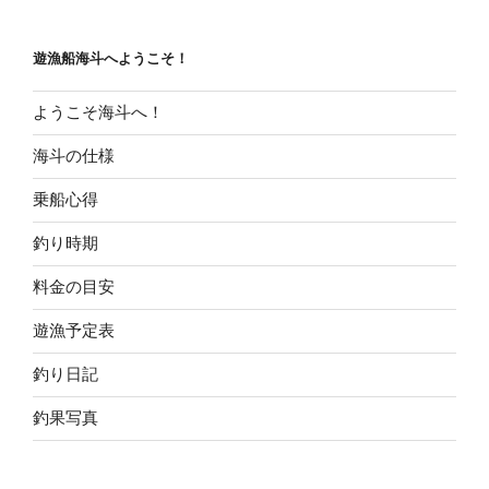
稿
シ
ョ
遊漁船海斗へようこそ！
ン
ようこそ海斗へ！
海斗の仕様
乗船心得
釣り時期
料金の目安
遊漁予定表
釣り日記
釣果写真