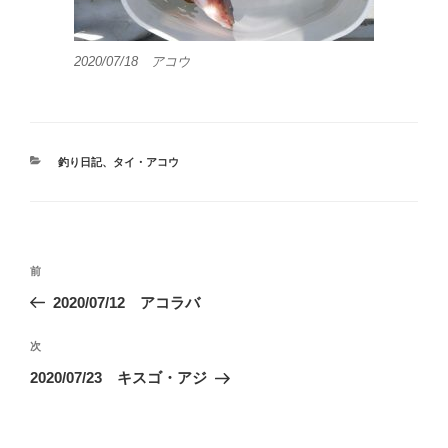
2020/07/18 アコウ
カ
釣り日記
、
タイ・アコウ
テ
ゴ
リ
ー
投
前
前
稿
の
2020/07/12 アコラバ
ナ
投
ビ
稿
次
次
ゲ
の
2020/07/23 キスゴ・アジ
投
ー
稿
シ