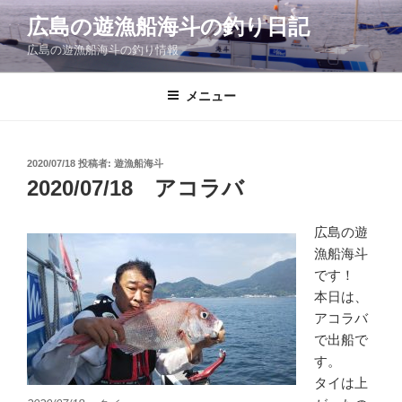
コ
広島の遊漁船海斗の釣り日記
ン
広島の遊漁船海斗の釣り情報
テ
ン
ツ
メニュー
へ
ス
キ
投
2020/07/18
投稿者:
遊漁船海斗
稿
ッ
2020/07/18 アコラバ
日:
プ
広島の遊
漁船海斗
です！
本日は、
アコラバ
で出船で
す。
タイは上