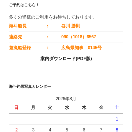
ご予約はこちら！
多くの皆様のご利用をお待ちしております。
海斗船長
：
谷川 勝則
連絡先
：
090（1018）6567
遊漁船登録
：
広島県知事 0145号
案内ダウンロード(PDF版)
海斗釣果写真カレンダー
2026年8月
日
月
火
水
木
金
土
1
2
3
4
5
6
7
8