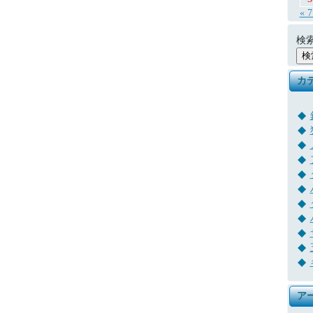
« 
検索
カ
ア