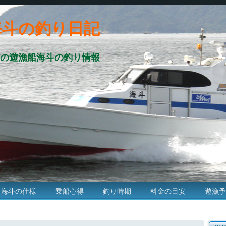
海斗の釣り日記
の遊漁船海斗の釣り情報
海斗の仕様
乗船心得
釣り時期
料金の目安
遊漁予