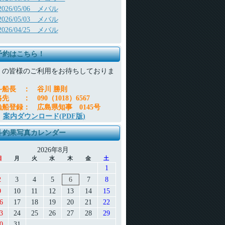
2026/05/06 メバル
2026/05/03 メバル
2026/04/25 メバル
予約はこちら！
くの皆様のご利用をお待ちしておりま
。
斗船長
：
谷川 勝則
絡先
：
090（1018）6567
漁船登録
：
広島県知事 0145号
案内ダウンロード(PDF版)
斗釣果写真カレンダー
2026年8月
日
月
火
水
木
金
土
1
2
3
4
5
6
7
8
9
10
11
12
13
14
15
6
17
18
19
20
21
22
3
24
25
26
27
28
29
0
31