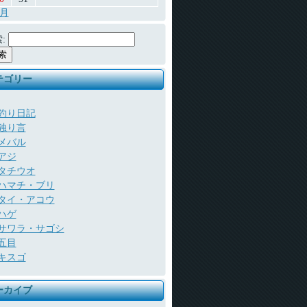
7月
:
テゴリー
釣り日記
独り言
メバル
アジ
タチウオ
ハマチ・ブリ
タイ・アコウ
ハゲ
サワラ・サゴシ
五目
キスゴ
ーカイブ