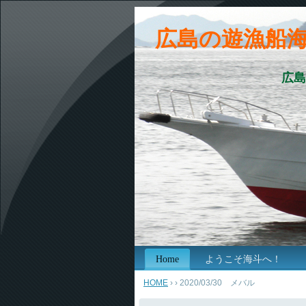
広島の遊漁船
広島
Home
ようこそ海斗へ！
HOME
›
› 2020/03/30 メバル