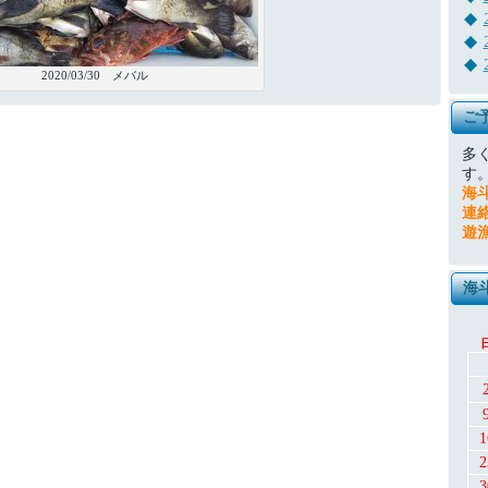
2020/03/30 メバル
ご
多
す
海
連
遊
海
1
2
3