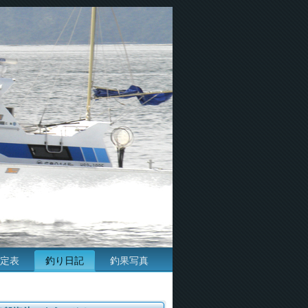
定表
釣り日記
釣果写真