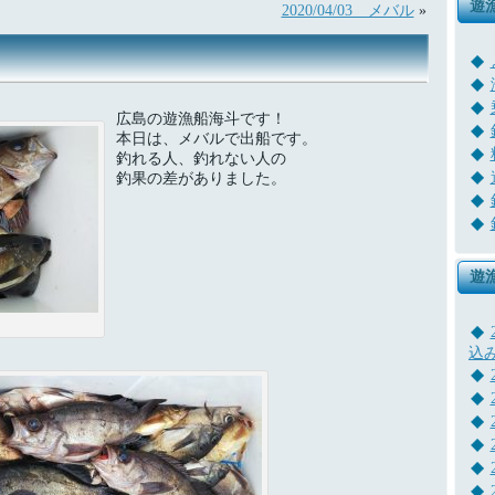
遊
2020/04/03 メバル
»
広島の遊漁船海斗です！
本日は、メバルで出船です。
釣れる人、釣れない人の
釣果の差がありました。
遊
込