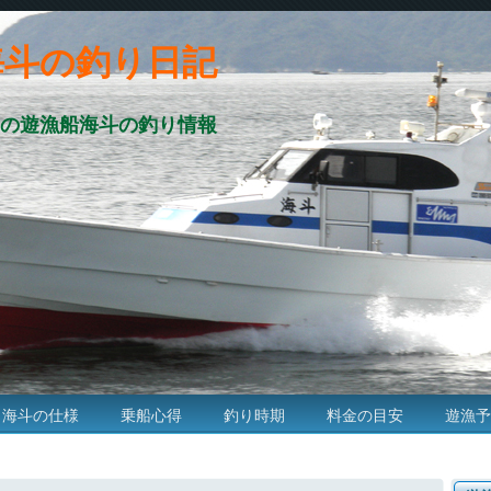
海斗の釣り日記
の遊漁船海斗の釣り情報
海斗の仕様
乗船心得
釣り時期
料金の目安
遊漁予