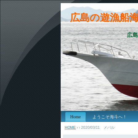
広島の遊漁船
広島
Home
ようこそ海斗へ！
HOME
›
› 2020/03/11 メバル