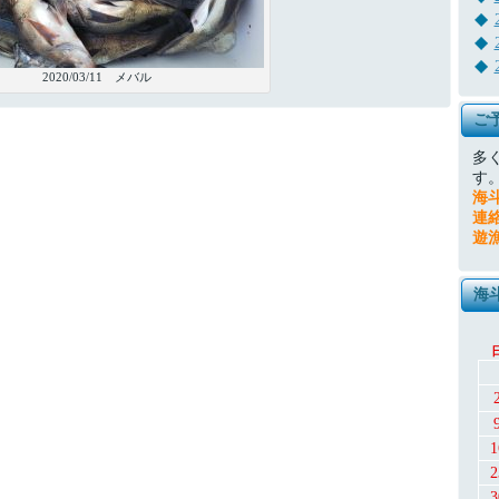
2020/03/11 メバル
ご
多
す
海
連
遊
海
1
2
3