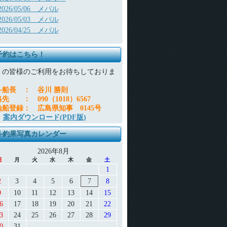
2026/05/06 メバル
2026/05/03 メバル
2026/04/25 メバル
予約はこちら！
くの皆様のご利用をお待ちしておりま
。
斗船長
：
谷川 勝則
絡先
：
090（1018）6567
漁船登録
：
広島県知事 0145号
案内ダウンロード(PDF版)
斗釣果写真カレンダー
2026年8月
日
月
火
水
木
金
土
1
2
3
4
5
6
7
8
9
10
11
12
13
14
15
6
17
18
19
20
21
22
3
24
25
26
27
28
29
0
31