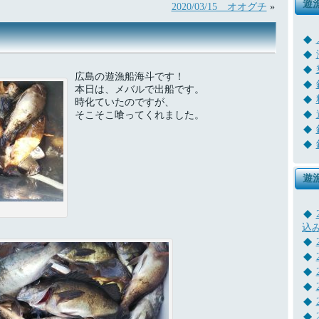
遊
2020/03/15 オオグチ
»
広島の遊漁船海斗です！
本日は、メバルで出船です。
時化ていたのですが、
そこそこ喰ってくれました。
遊
込