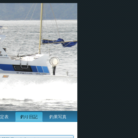
定表
釣り日記
釣果写真