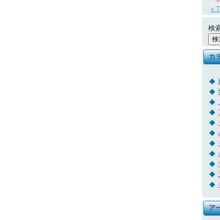
« 
検索
カ
ア