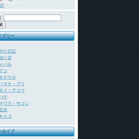
7月
:
テゴリー
釣り日記
独り言
メバル
アジ
タチウオ
ハマチ・ブリ
タイ・アコウ
ハゲ
サワラ・サゴシ
五目
キスゴ
ーカイブ