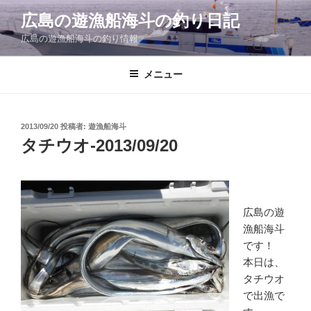
コ
広島の遊漁船海斗の釣り日記
ン
広島の遊漁船海斗の釣り情報
テ
ン
ツ
メニュー
へ
ス
キ
投
2013/09/20
投稿者:
遊漁船海斗
稿
ッ
タチウオ-2013/09/20
日:
プ
広島の遊
漁船海斗
です！
本日は、
タチウオ
で出漁で