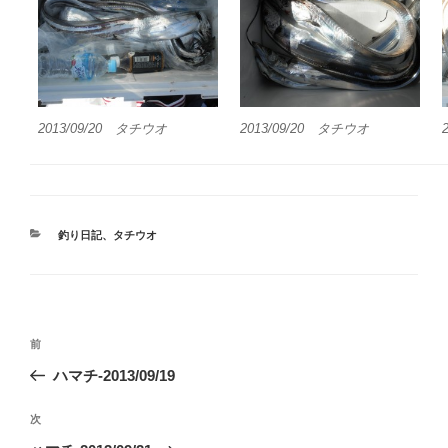
2013/09/20 タチウオ
2013/09/20 タチウオ
カ
釣り日記
、
タチウオ
テ
ゴ
リ
ー
投
前
前
稿
の
ハマチ-2013/09/19
ナ
投
ビ
稿
次
次
ゲ
の