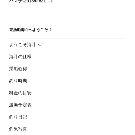
ハマチ-2013/09/21
投
ー
稿
シ
ョ
遊漁船海斗へようこそ！
ン
ようこそ海斗へ！
海斗の仕様
乗船心得
釣り時期
料金の目安
遊漁予定表
釣り日記
釣果写真