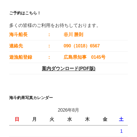
ご予約はこちら！
多くの皆様のご利用をお待ちしております。
海斗船長
：
谷川 勝則
連絡先
：
090（1018）6567
遊漁船登録
：
広島県知事 0145号
案内ダウンロード(PDF版)
海斗釣果写真カレンダー
2026年8月
日
月
火
水
木
金
土
1