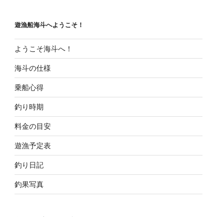
シ
ョ
遊漁船海斗へようこそ！
ン
ようこそ海斗へ！
海斗の仕様
乗船心得
釣り時期
料金の目安
遊漁予定表
釣り日記
釣果写真