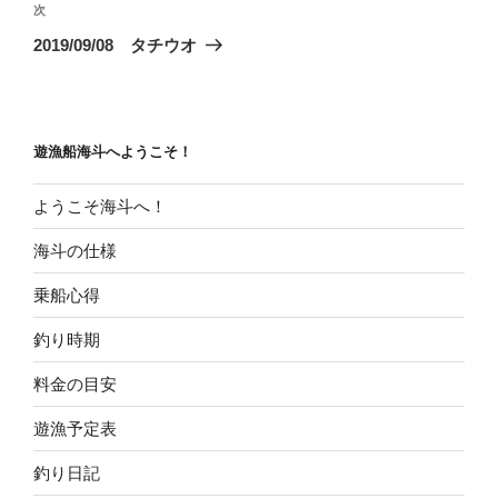
ビ
稿
次
次
ゲ
の
2019/09/08 タチウオ
投
ー
稿
シ
ョ
遊漁船海斗へようこそ！
ン
ようこそ海斗へ！
海斗の仕様
乗船心得
釣り時期
料金の目安
遊漁予定表
釣り日記