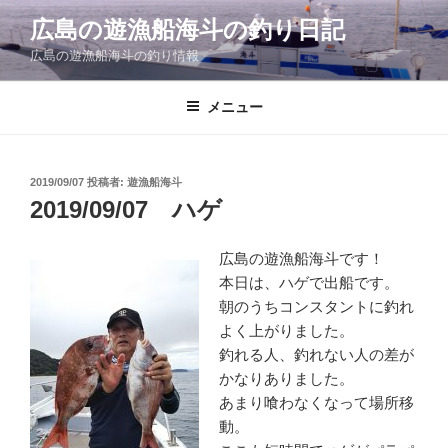
コ
広島の遊漁船海斗の釣り日記
ン
広島の遊漁船海斗の釣り情報
テ
ン
ツ
メニュー
へ
ス
キ
投
2019/09/07
投稿者:
遊漁船海斗
稿
ッ
2019/09/07 ハゲ
日:
プ
広島の遊漁船海斗です！
本日は、ハゲで出船です。
朝のうちコンスタントに釣れ
よく上がりました。
釣れる人、釣れない人の差が
かなりありました。
あまり喰わなくなって場所移
動。