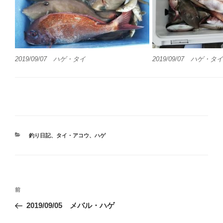
2019/09/07 ハゲ・タイ
2019/09/07 ハゲ・タイ
カ
釣り日記
、
タイ・アコウ
、
ハゲ
テ
ゴ
リ
ー
投
前
前
稿
の
2019/09/05 メバル・ハゲ
ナ
投