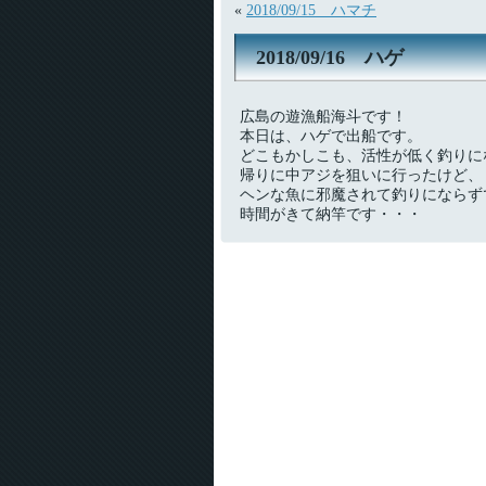
«
2018/09/15 ハマチ
2018/09/16 ハゲ
広島の遊漁船海斗です！
本日は、ハゲで出船です。
どこもかしこも、活性が低く釣りに
帰りに中アジを狙いに行ったけど、
ヘンな魚に邪魔されて釣りにならず
時間がきて納竿です・・・