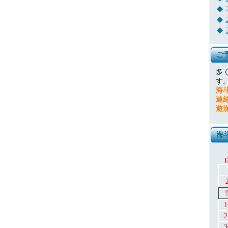
ご
多
す
海
連
遊
海
1
2
3