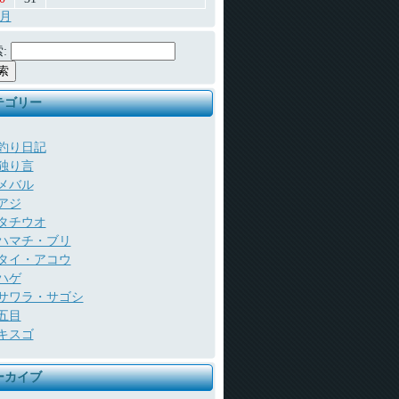
7月
:
テゴリー
釣り日記
独り言
メバル
アジ
タチウオ
ハマチ・ブリ
タイ・アコウ
ハゲ
サワラ・サゴシ
五目
キスゴ
ーカイブ