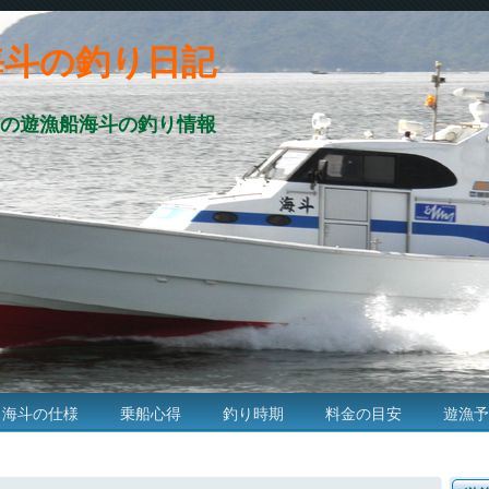
海斗の釣り日記
の遊漁船海斗の釣り情報
海斗の仕様
乗船心得
釣り時期
料金の目安
遊漁予