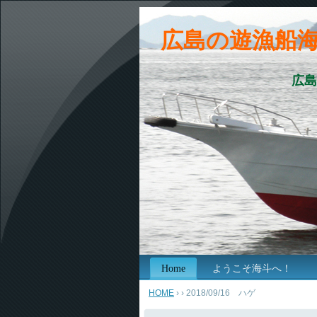
広島の遊漁船
広島
Home
ようこそ海斗へ！
HOME
›
› 2018/09/16 ハゲ