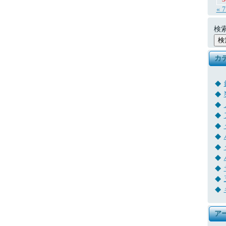
« 
検索
カ
ア