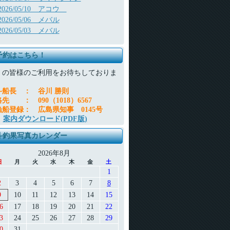
2026/05/10 アコウ
2026/05/06 メバル
2026/05/03 メバル
予約はこちら！
くの皆様のご利用をお待ちしておりま
。
斗船長
：
谷川 勝則
絡先
：
090（1018）6567
漁船登録
：
広島県知事 0145号
案内ダウンロード(PDF版)
斗釣果写真カレンダー
2026年8月
日
月
火
水
木
金
土
1
2
3
4
5
6
7
8
9
10
11
12
13
14
15
6
17
18
19
20
21
22
3
24
25
26
27
28
29
0
31