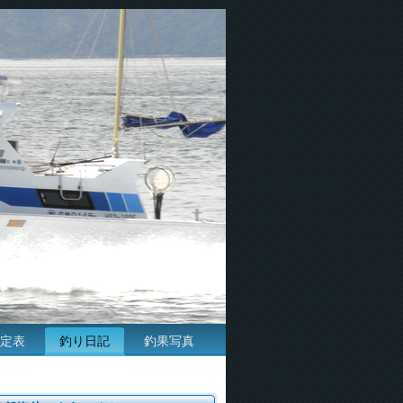
定表
釣り日記
釣果写真