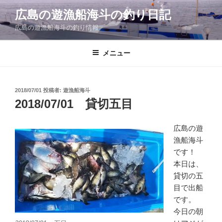
コ
広島の遊漁船海斗の釣り日記
ン
広島の遊漁船海斗の釣り情報
テ
ン
ツ
メニュー
へ
ス
キ
投
2018/07/01
投稿者:
遊漁船海斗
稿
ッ
2018/07/01 貸切五目
日:
プ
広島の遊
漁船海斗
です！
本日は、
貸切の五
目で出船
です。
今日の朝