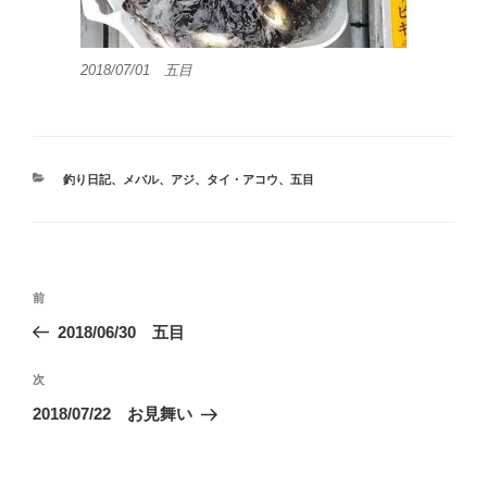
2018/07/01 五目
カ
釣り日記
、
メバル
、
アジ
、
タイ・アコウ
、
五目
テ
ゴ
リ
ー
投
前
前
稿
の
2018/06/30 五目
ナ
投
ビ
稿
次
次
ゲ
の
2018/07/22 お見舞い
投
ー
稿
シ