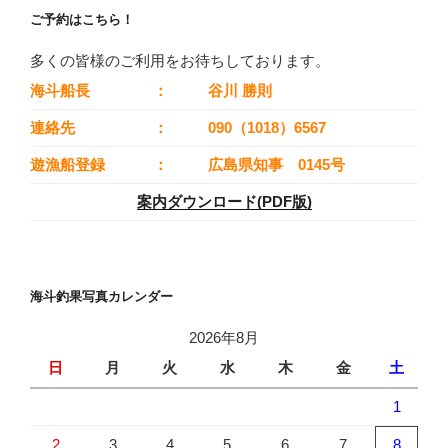
ご予約はこちら！
多くの皆様のご利用をお待ちしております。
海斗船長
：
谷川 勝則
連絡先
：
090（1018）6567
遊漁船登録
：
広島県知事 0145号
案内ダウンロード(PDF版)
海斗釣果写真カレンダー
2026年8月
日
月
火
水
木
金
土
1
2
3
4
5
6
7
8