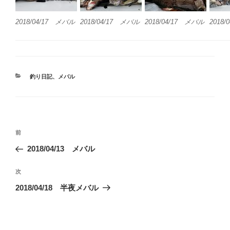
2018/04/17 メバル
2018/04/17 メバル
2018/04/17 メバル
2018
カ
釣り日記
、
メバル
テ
ゴ
リ
ー
投
前
前
稿
の
2018/04/13 メバル
ナ
投
ビ
稿
次
次
ゲ
の
2018/04/18 半夜メバル
投
ー
稿
シ
ョ