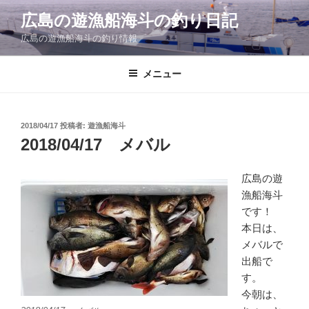
コ
広島の遊漁船海斗の釣り日記
ン
広島の遊漁船海斗の釣り情報
テ
ン
ツ
メニュー
へ
ス
キ
投
2018/04/17
投稿者:
遊漁船海斗
稿
ッ
2018/04/17 メバル
日:
プ
広島の遊
漁船海斗
です！
本日は、
メバルで
出船で
す。
今朝は、