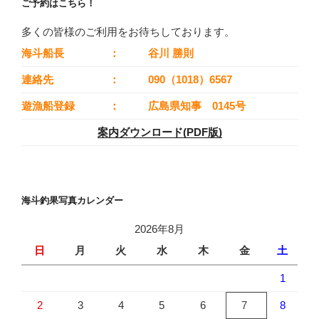
ご予約はこちら！
多くの皆様のご利用をお待ちしております。
海斗船長
：
谷川 勝則
連絡先
：
090（1018）6567
遊漁船登録
：
広島県知事 0145号
案内ダウンロード(PDF版)
海斗釣果写真カレンダー
2026年8月
日
月
火
水
木
金
土
1
2
3
4
5
6
7
8