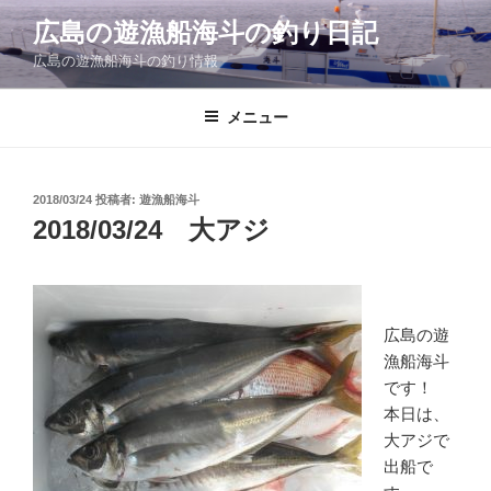
コ
広島の遊漁船海斗の釣り日記
ン
広島の遊漁船海斗の釣り情報
テ
ン
ツ
メニュー
へ
ス
キ
投
2018/03/24
投稿者:
遊漁船海斗
稿
ッ
2018/03/24 大アジ
日:
プ
広島の遊
漁船海斗
です！
本日は、
大アジで
出船で