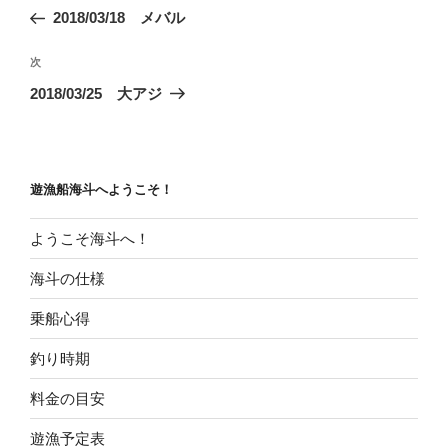
稿
の
2018/03/18 メバル
ナ
投
ビ
稿
次
次
ゲ
の
2018/03/25 大アジ
投
ー
稿
シ
ョ
遊漁船海斗へようこそ！
ン
ようこそ海斗へ！
海斗の仕様
乗船心得
釣り時期
料金の目安
遊漁予定表