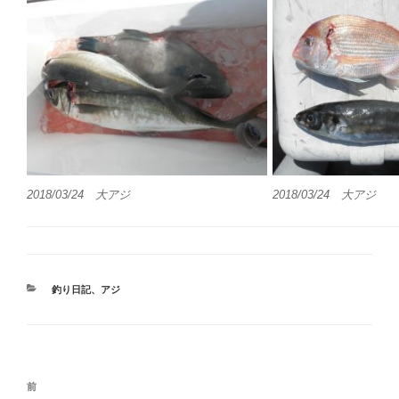
2018/03/24 大アジ
2018/03/24 大アジ
カ
釣り日記
、
アジ
テ
ゴ
リ
ー
投
前
前