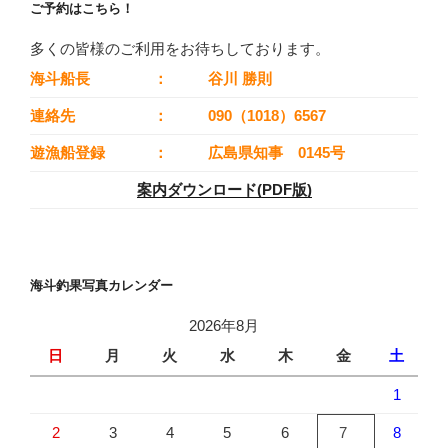
ご予約はこちら！
多くの皆様のご利用をお待ちしております。
海斗船長
：
谷川 勝則
連絡先
：
090（1018）6567
遊漁船登録
：
広島県知事 0145号
案内ダウンロード(PDF版)
海斗釣果写真カレンダー
2026年8月
日
月
火
水
木
金
土
1
2
3
4
5
6
7
8