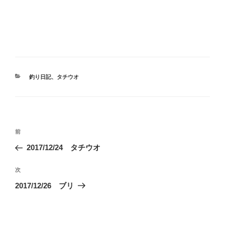
カ
釣り日記
、
タチウオ
テ
ゴ
リ
ー
投
前
前
稿
の
2017/12/24 タチウオ
ナ
投
ビ
稿
次
次
ゲ
の
2017/12/26 ブリ
投
ー
稿
シ