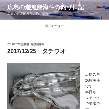
コ
広島の遊漁船海斗の釣り日記
ン
広島の遊漁船海斗の釣り情報
テ
ン
ツ
メニュー
へ
ス
キ
投
2017/12/25
投稿者:
遊漁船海斗
稿
ッ
2017/12/25 タチウオ
日:
プ
広島の遊
漁船海斗
です！
本日も、
タチウオ
で出船で