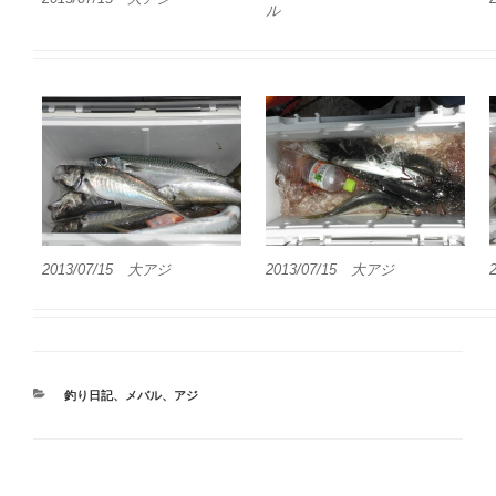
ル
2013/07/15 大アジ
2013/07/15 大アジ
カ
釣り日記
、
メバル
、
アジ
テ
ゴ
リ
ー