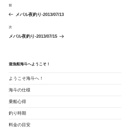
投
前
前
稿
の
メバル夜釣り-2013/07/13
ナ
投
ビ
稿
次
次
ゲ
の
メバル夜釣り-2013/07/15
投
ー
稿
シ
ョ
遊漁船海斗へようこそ！
ン
ようこそ海斗へ！
海斗の仕様
乗船心得
釣り時期
料金の目安