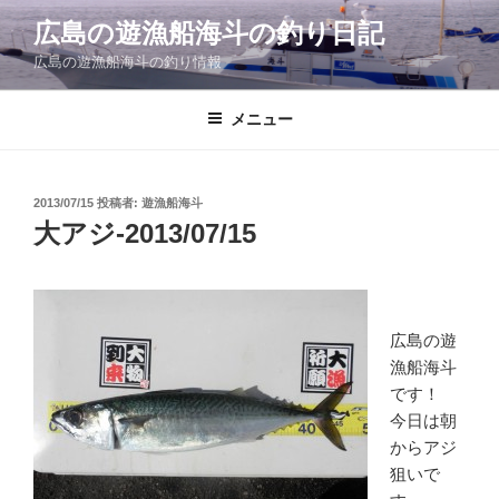
コ
広島の遊漁船海斗の釣り日記
ン
広島の遊漁船海斗の釣り情報
テ
ン
ツ
メニュー
へ
ス
キ
投
2013/07/15
投稿者:
遊漁船海斗
稿
ッ
大アジ-2013/07/15
日:
プ
広島の遊
漁船海斗
です！
今日は朝
からアジ
狙いで