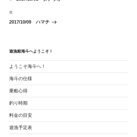
ナ
投
ビ
稿
次
次
ゲ
の
2017/10/09 ハマチ
投
ー
稿
シ
ョ
遊漁船海斗へようこそ！
ン
ようこそ海斗へ！
海斗の仕様
乗船心得
釣り時期
料金の目安
遊漁予定表