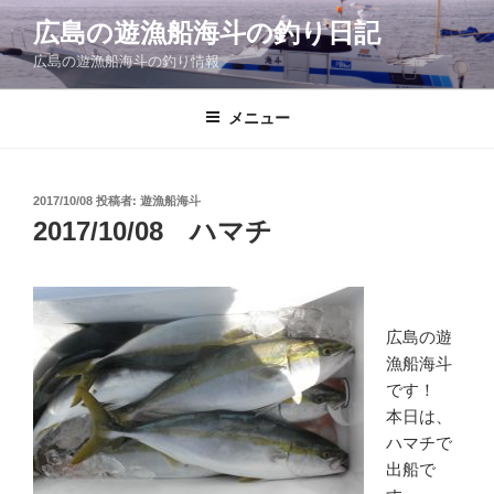
コ
広島の遊漁船海斗の釣り日記
ン
広島の遊漁船海斗の釣り情報
テ
ン
ツ
メニュー
へ
ス
キ
投
2017/10/08
投稿者:
遊漁船海斗
稿
ッ
2017/10/08 ハマチ
日:
プ
広島の遊
漁船海斗
です！
本日は、
ハマチで
出船で