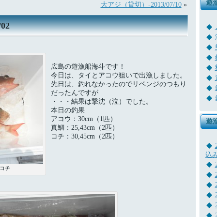
遊
大アジ（貸切）-2013/07/10
»
02
広島の遊漁船海斗です！
今日は、タイとアコウ狙いで出漁しました。
先日は、釣れなかったのでリベンジのつもり
だったんですが
・・・結果は撃沈（泣）でした。
本日の釣果
アコウ：30cm（1匹）
遊
真鯛：25,43cm（2匹）
コチ：30,45cm（2匹）
込
・コチ