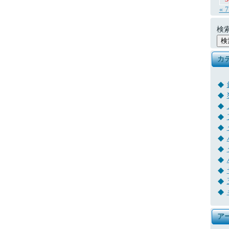
« 
検索
カ
ア