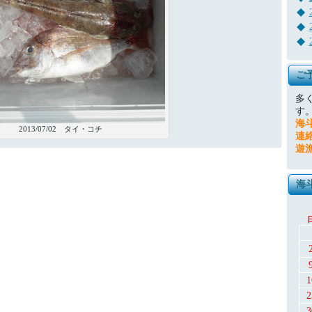
ご
多
す
海
2013/07/02 タイ・コチ
連
遊
海
1
2
3