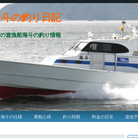
海斗の釣り日記
の遊漁船海斗の釣り情報
海斗の仕様
乗船心得
釣り時期
料金の目安
遊漁予