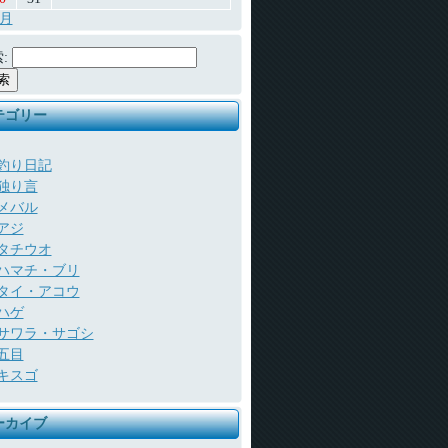
7月
:
テゴリー
釣り日記
独り言
メバル
アジ
タチウオ
ハマチ・ブリ
タイ・アコウ
ハゲ
サワラ・サゴシ
五目
キスゴ
ーカイブ