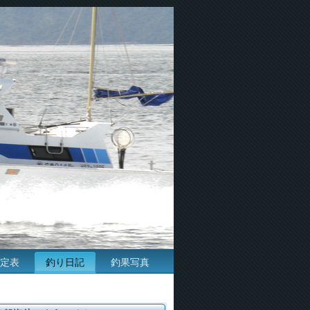
定表
釣り日記
釣果写真