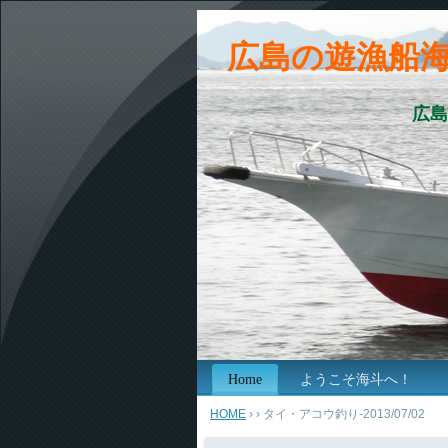
広島の遊漁船
広島
Home
ようこそ海斗へ！
HOME
›
› タイ・アコウ釣り-2013/07/02