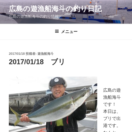
コ
広島の遊漁船海斗の釣り日記
ン
広島の遊漁船海斗の釣り情報
テ
ン
ツ
メニュー
へ
ス
キ
投
2017/01/18
投稿者:
遊漁船海斗
稿
ッ
2017/01/18 ブリ
日:
プ
広島の遊
漁船海斗
です！
本日は、
ブリで出
港です。