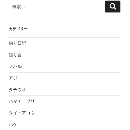
検
検
索
索:
カテゴリー
釣り日記
独り言
メバル
アジ
タチウオ
ハマチ・ブリ
タイ・アコウ
ハゲ