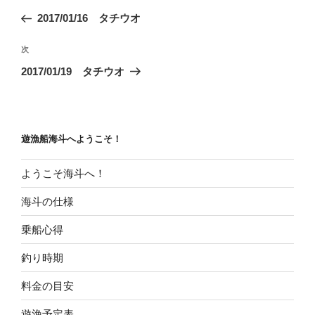
稿
の
2017/01/16 タチウオ
ナ
投
ビ
稿
次
次
ゲ
の
2017/01/19 タチウオ
投
ー
稿
シ
ョ
遊漁船海斗へようこそ！
ン
ようこそ海斗へ！
海斗の仕様
乗船心得
釣り時期
料金の目安
遊漁予定表