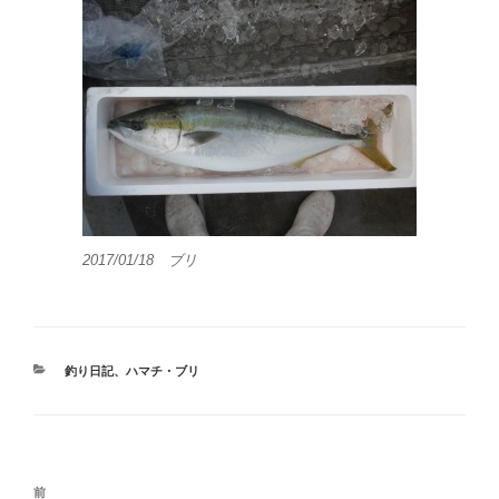
2017/01/18 ブリ
カ
釣り日記
、
ハマチ・ブリ
テ
ゴ
リ
ー
投
前
前