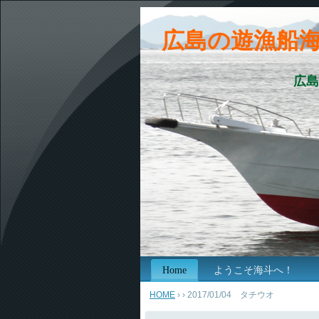
広島の遊漁船
広島
Home
ようこそ海斗へ！
HOME
›
› 2017/01/04 タチウオ