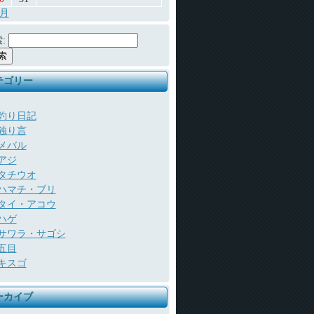
7月
:
テゴリー
釣り日記
独り言
メバル
アジ
タチウオ
ハマチ・ブリ
タイ・アコウ
ハゲ
サワラ・サゴシ
五目
キスゴ
ーカイブ