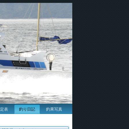
定表
釣り日記
釣果写真