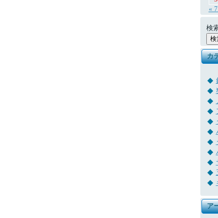
« 
検索
カ
ア