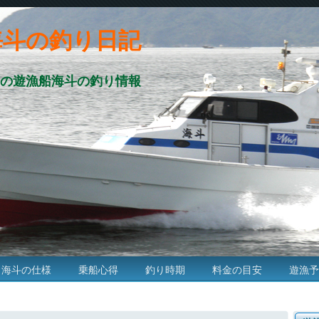
海斗の釣り日記
の遊漁船海斗の釣り情報
海斗の仕様
乗船心得
釣り時期
料金の目安
遊漁予