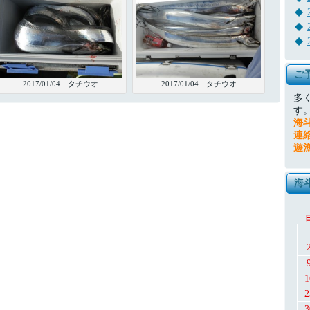
ご
2017/01/04 タチウオ
2017/01/04 タチウオ
多
す
海
連
遊
海
1
2
3