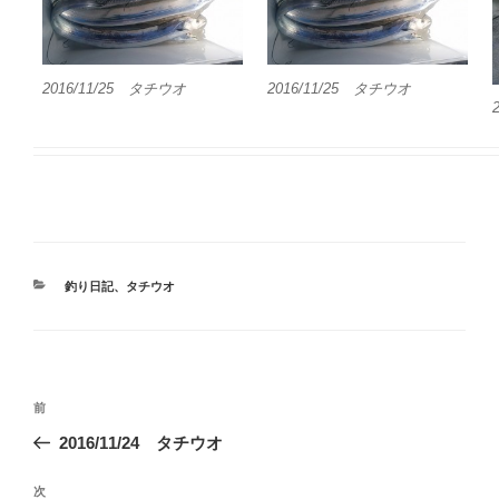
2016/11/25 タチウオ
2016/11/25 タチウオ
カ
釣り日記
、
タチウオ
テ
ゴ
リ
ー
投
前
前
稿
の
2016/11/24 タチウオ
ナ
投
ビ
稿
次
次