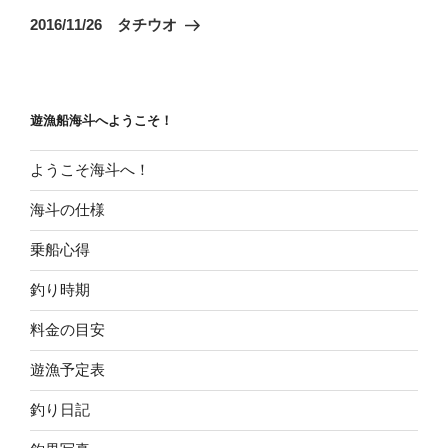
ゲ
の
2016/11/26 タチウオ
投
ー
稿
シ
ョ
遊漁船海斗へようこそ！
ン
ようこそ海斗へ！
海斗の仕様
乗船心得
釣り時期
料金の目安
遊漁予定表
釣り日記