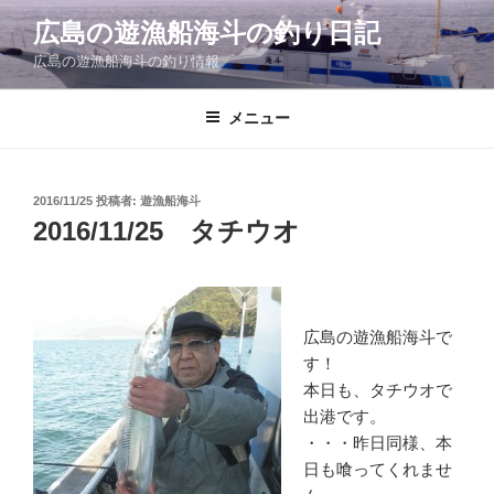
コ
広島の遊漁船海斗の釣り日記
ン
広島の遊漁船海斗の釣り情報
テ
ン
ツ
メニュー
へ
ス
キ
投
2016/11/25
投稿者:
遊漁船海斗
稿
ッ
2016/11/25 タチウオ
日:
プ
広島の遊漁船海斗で
す！
本日も、タチウオで
出港です。
・・・昨日同様、本
日も喰ってくれませ